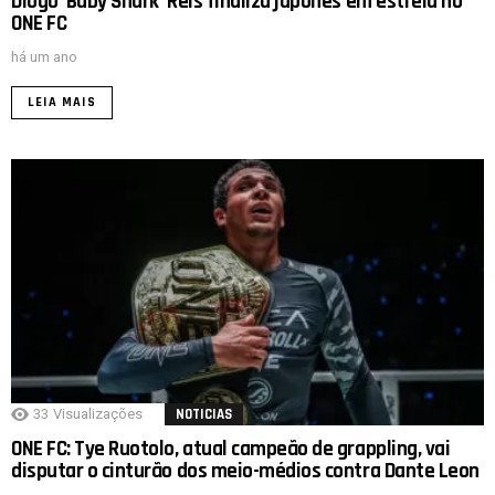
Diogo ‘Baby Shark’ Reis finaliza japonês em estreia no
ONE FC
há um ano
LEIA MAIS
33
Visualizações
NOTICIAS
ONE FC: Tye Ruotolo, atual campeão de grappling, vai
disputar o cinturão dos meio-médios contra Dante Leon