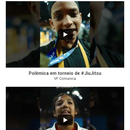
47
1
Polêmica em torneio de #JiuJitsu
VF Comunica
10
0