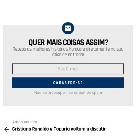
QUER MAIS COISAS ASSIM?
NEWSLETTER
Receba as melhores histórias hardcore diretamente na sua
caixa de entrada!
Endereço
de
E-
mail:
Não se preocupe, não enviamos spam
Ver
Artigo anterior
mais
Cristiano Ronaldo e Topuria voltam a discutir