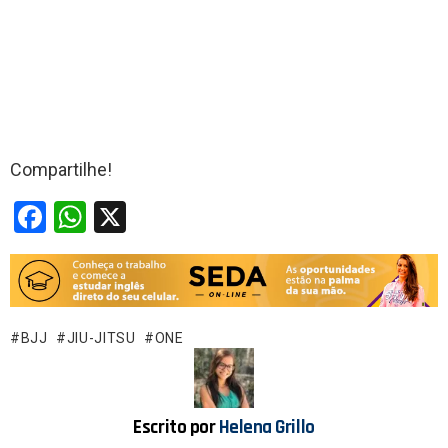
Compartilhe!
F
W
X
a
h
ce
at
b
s
o
A
BJJ
JIU-JITSU
ONE
o
p
k
p
Escrito por
Helena Grillo