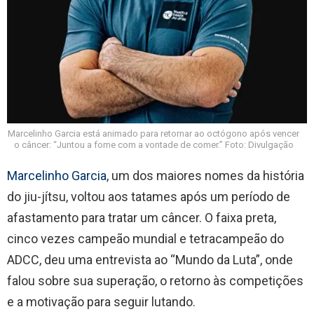
Marcelinho Garcia está animado para retornar ao octógono após vencer
o câncer: “Juntou a fome com a vontade de comer.” Foto: Divulgação
Marcelinho Garcia
, um dos maiores nomes da história
do jiu-jítsu, voltou aos tatames após um período de
afastamento para tratar um câncer. O faixa preta,
cinco vezes campeão mundial e tetracampeão do
ADCC, deu uma entrevista ao “Mundo da Luta”, onde
falou sobre sua superação, o retorno às competições
e a motivação para seguir lutando.