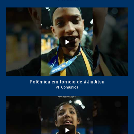
46
1
Polêmica em torneio de #JiuJitsu
VF Comunica
10
0