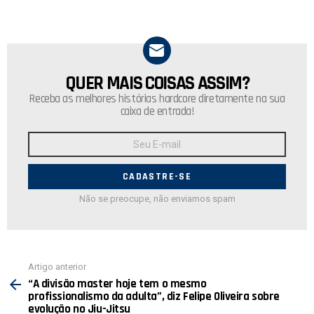
QUER MAIS COISAS ASSIM?
NEWSLETTER
Receba as melhores histórias hardcore diretamente na sua
caixa de entrada!
Endereço
de
E-
mail:
Não se preocupe, não enviamos spam
Ver
Artigo anterior
mais
“A divisão master hoje tem o mesmo
profissionalismo da adulta”, diz Felipe Oliveira sobre
evolução no Jiu-Jitsu