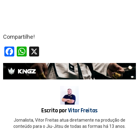
Compartilhe!
F
W
X
a
h
ce
at
b
s
o
A
o
p
k
p
Escrito por
Vitor Freitas
Jornalista, Vitor Freitas atua diretamente na produção de
conteúdo para o Jiu-Jitsu de todas as formas há 13 anos.