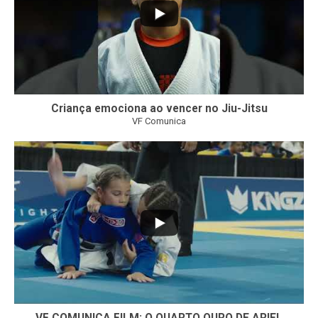
Criança emociona ao vencer no Jiu-Jitsu
VF Comunica
...
7
0