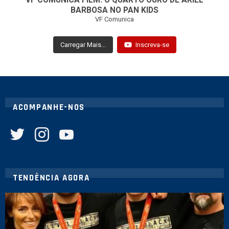
VF COMUNICA FILM: O QUARTO OURO DE ARIEL
BARBOSA NO PAN KIDS
VF Comunica
Carregar Mais...
Inscreva-se
ACOMPANHE-NOS
twitter
instagram
youtube
TENDÊNCIA AGORA