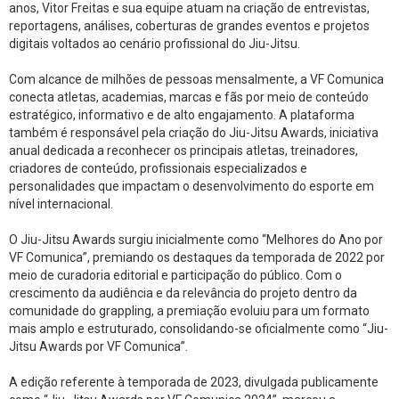
o
A
anos, Vitor Freitas e sua equipe atuam na criação de entrevistas,
reportagens, análises, coberturas de grandes eventos e projetos
o
p
digitais voltados ao cenário profissional do Jiu-Jitsu.
k
p
Com alcance de milhões de pessoas mensalmente, a VF Comunica
conecta atletas, academias, marcas e fãs por meio de conteúdo
estratégico, informativo e de alto engajamento. A plataforma
também é responsável pela criação do Jiu-Jitsu Awards, iniciativa
anual dedicada a reconhecer os principais atletas, treinadores,
criadores de conteúdo, profissionais especializados e
personalidades que impactam o desenvolvimento do esporte em
nível internacional.
O Jiu-Jitsu Awards surgiu inicialmente como “Melhores do Ano por
VF Comunica”, premiando os destaques da temporada de 2022 por
meio de curadoria editorial e participação do público. Com o
crescimento da audiência e da relevância do projeto dentro da
comunidade do grappling, a premiação evoluiu para um formato
mais amplo e estruturado, consolidando-se oficialmente como “Jiu-
Jitsu Awards por VF Comunica”.
A edição referente à temporada de 2023, divulgada publicamente