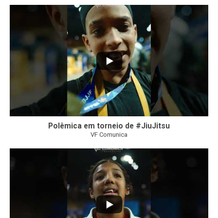
42
1
Polêmica em torneio de #JiuJitsu
VF Comunica
10
0