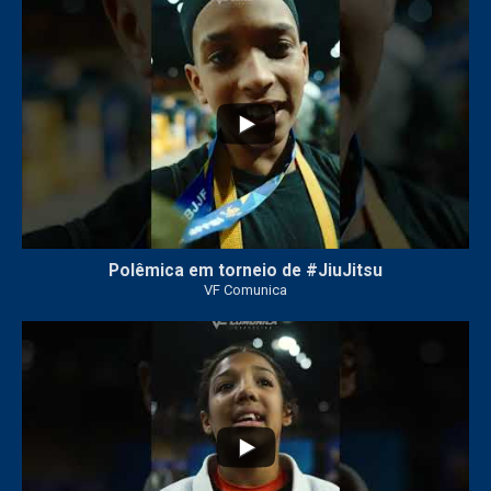
42
1
Polêmica em torneio de #JiuJitsu
VF Comunica
10
0