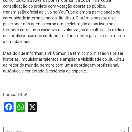
como “Jiu-Jitsu Awards por VF Comunica 2024”, marcou a
consolidação do projeto com votação aberta ao público,
transmissão oficial ao vivo no YouTube e ampla participação da
comunidade internacional do Jiu-Jitsu. O prêmio passou a se
posicionar não apenas como uma celebração esportiva, mas
também como uma iniciativa de valorização da cultura, da mídia e
dos profissionais que contribuem diariamente para o crescimento
da modalidade.
Mais do que informar, a VF Comunica tem como missão valorizar
histórias, impulsionar talentos e ampliar a visibilidade do Jiu-Jitsu
ao redor do mundo, sempre com uma abordagem profissional,
autêntica e conectada à essência do esporte.
Compartilhe!
F
W
X
a
h
ce
at
Procurar