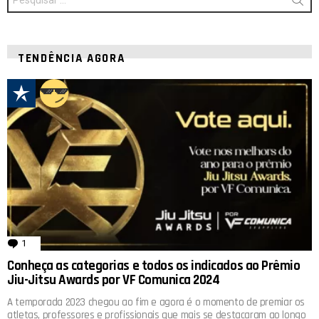
b
s
por:
o
A
o
p
TENDÊNCIA AGORA
k
p
1
comentário
Conheça as categorias e todos os indicados ao Prêmio
Jiu-Jitsu Awards por VF Comunica 2024
A temporada 2023 chegou ao fim e agora é o momento de premiar os
atletas, professores e profissionais que mais se destacaram ao longo