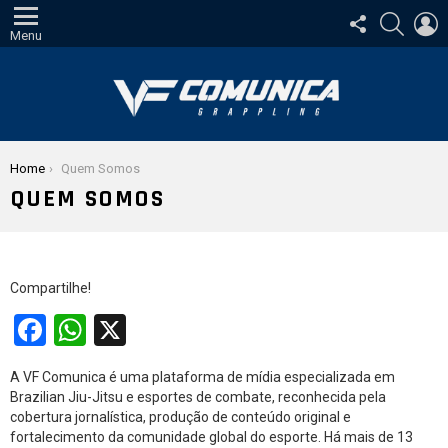
SIGA-
PESQUI
E
NOS
Menu
Você está aqui:
Home
Quem Somos
QUEM SOMOS
Compartilhe!
F
W
X
a
h
A VF Comunica é uma plataforma de mídia especializada em
ce
at
Brazilian Jiu-Jitsu e esportes de combate, reconhecida pela
b
s
cobertura jornalística, produção de conteúdo original e
fortalecimento da comunidade global do esporte. Há mais de 13