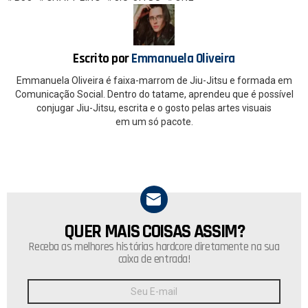
o
A
o
p
k
p
Escrito por
Emmanuela Oliveira
Emmanuela Oliveira é faixa-marrom de Jiu-Jitsu e formada em
Comunicação Social. Dentro do tatame, aprendeu que é possível
conjugar Jiu-Jitsu, escrita e o gosto pelas artes visuais
em um só pacote.
QUER MAIS COISAS ASSIM?
NEWSLETTER
Receba as melhores histórias hardcore diretamente na sua
caixa de entrada!
Endereço
de
E-