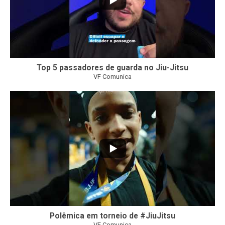
Top 5 passadores de guarda no Jiu-Jitsu
VF Comunica
46
1
Polêmica em torneio de #JiuJitsu
VF Comunica