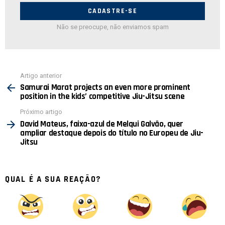
mail:
Não se preocupe, não enviamos spam
Ver
Artigo anterior
mais
Samurai Marat projects an even more prominent
position in the kids’ competitive Jiu-Jitsu scene
Próximo artigo
David Mateus, faixa-azul de Melqui Galvão, quer
ampliar destaque depois do título no Europeu de Jiu-
Jitsu
QUAL É A SUA REAÇÃO?