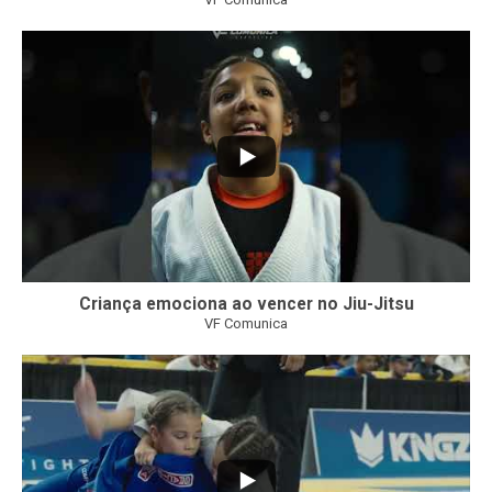
10
0
Criança emociona ao vencer no Jiu-Jitsu
VF Comunica
...
7
0