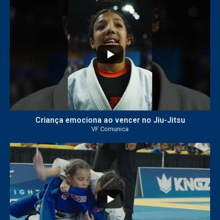
10
0
Criança emociona ao vencer no Jiu-Jitsu
VF Comunica
...
7
0