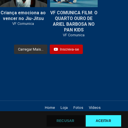
Criança emociona ao
VF COMUNICA FILM: O
...
vencer no Jiu-Jitsu
QUARTO OURO DE
7
0
VF Comunica
ARIEL BARBOSA NO
PAN KIDS
VF Comunica
Carregar Mais...
Inscreva-se
Home
Loja
Fotos
Vídeos
RECUSAR
ACEITAR