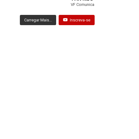
7
0
VF Comunica
Carregar Mais...
Inscreva-se