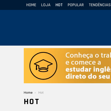
HOME
LOJA
HOT
POPULAR
TENDÊNCIAS
Você está aqui:
Home
Hot
HOT