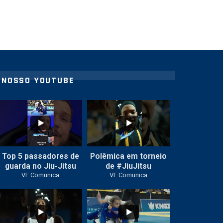
NOSSO YOUTUBE
21
1
47
1
Top 5 passadores de
Polêmica em torneio
guarda no Jiu-Jitsu
de #JiuJitsu
VF Comunica
VF Comunica
10
0