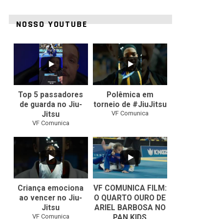
NOSSO YOUTUBE
21
1
47
1
Top 5 passadores
Polêmica em
de guarda no Jiu-
torneio de #JiuJitsu
VF Comunica
Jitsu
VF Comunica
10
0
Criança emociona
VF COMUNICA FILM:
ao vencer no Jiu-
O QUARTO OURO DE
Jitsu
ARIEL BARBOSA NO
...
VF Comunica
PAN KIDS