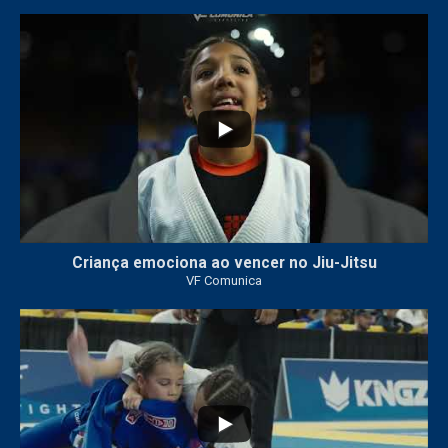
10
0
Criança emociona ao vencer no Jiu-Jitsu
VF Comunica
...
7
0