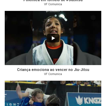
Polêmica em torneio de #JiuJitsu
VF Comunica
10
0
Criança emociona ao vencer no Jiu-Jitsu
VF Comunica
...
7
0