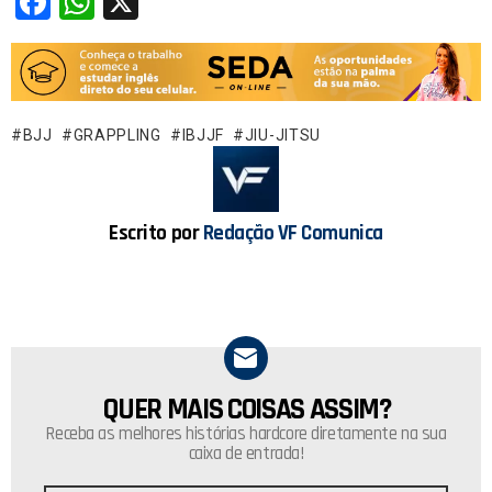
F
W
X
a
h
ce
at
b
s
o
A
BJJ
GRAPPLING
IBJJF
JIU-JITSU
o
p
k
p
Escrito por
Redação VF Comunica
QUER MAIS COISAS ASSIM?
NEWSLETTER
Receba as melhores histórias hardcore diretamente na sua
caixa de entrada!