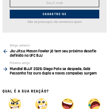
Endereço
de
E-
mail:
Não se preocupe, não enviamos spam
Ver
Artigo anterior
mais
Jiu-Jitsu: Mason Fowler já tem seu próximo desafio
definido no UFC BJJ
Próximo artigo
Mundial IBJJF 2026: Diego Pato se despede, Gabi
Pessanha faz ouro duplo e novos campeões surgem
QUAL É A SUA REAÇÃO?