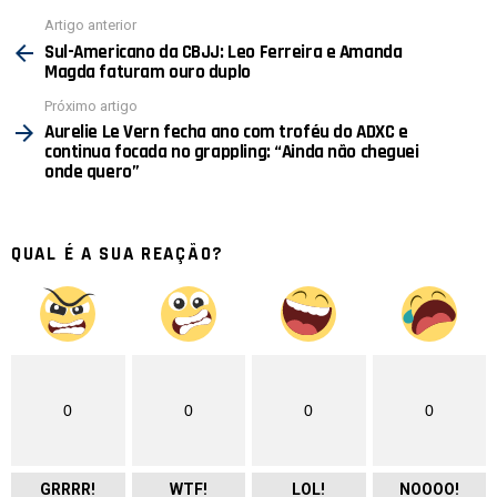
Ver
Artigo anterior
mais
Sul-Americano da CBJJ: Leo Ferreira e Amanda
Magda faturam ouro duplo
Próximo artigo
Aurelie Le Vern fecha ano com troféu do ADXC e
continua focada no grappling: “Ainda não cheguei
onde quero”
QUAL É A SUA REAÇÃO?
0
0
0
0
GRRRR!
WTF!
LOL!
NOOOO!