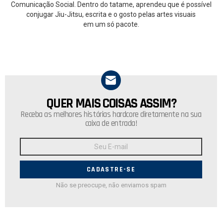
Comunicação Social. Dentro do tatame, aprendeu que é possível
conjugar Jiu-Jitsu, escrita e o gosto pelas artes visuais
em um só pacote.
QUER MAIS COISAS ASSIM?
NEWSLETTER
Receba as melhores histórias hardcore diretamente na sua
caixa de entrada!
Endereço
de
E-
mail:
Não se preocupe, não enviamos spam