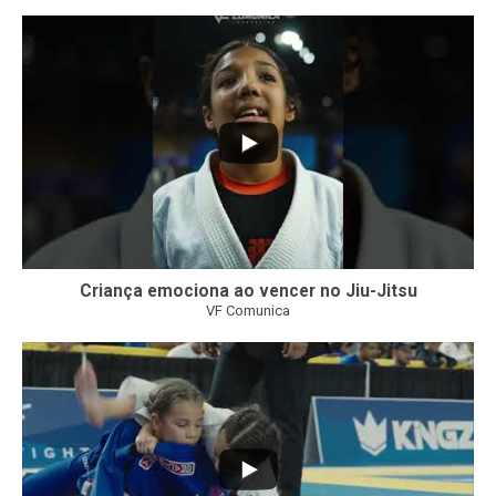
10
0
Criança emociona ao vencer no Jiu-Jitsu
VF Comunica
...
7
0