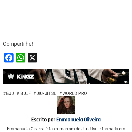
Compartilhe!
F
W
X
a
h
ce
at
b
s
o
A
BJJ
IBJJF
JIU-JITSU
WORLD PRO
o
p
k
p
Escrito por
Emmanuela Oliveira
Emmanuela Oliveira é faixa-marrom de Jiu-Jitsu e formada em