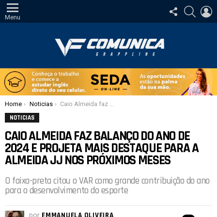
SIGA-
PESQUI
E
NOS
Menu
Você está aqui:
Home
Noticias
Caio Almeida faz balanço do ano de 2024 e projeta mais destaque para a Almeida JJ nos próximos meses
NOTICIAS
CAIO ALMEIDA FAZ BALANÇO DO ANO DE
2024 E PROJETA MAIS DESTAQUE PARA A
ALMEIDA JJ NOS PRÓXIMOS MESES
O faixa-preta citou o VAR como grande contribuição do ano
para o desenvolvimento do esporte
por
EMMANUELA OLIVEIRA
com