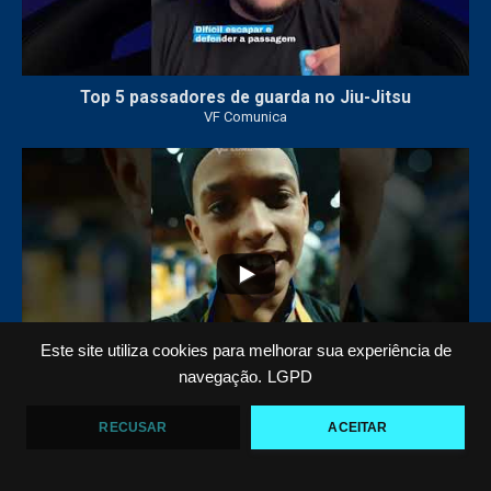
Top 5 passadores de guarda no Jiu-Jitsu
VF Comunica
47
1
Este site utiliza cookies para melhorar sua experiência de
navegação.
LGPD
Polêmica em torneio de #JiuJitsu
RECUSAR
ACEITAR
VF Comunica
10
0