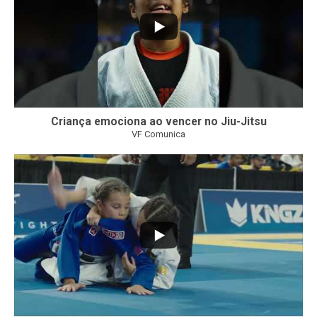
Criança emociona ao vencer no Jiu-Jitsu
VF Comunica
...
7
0