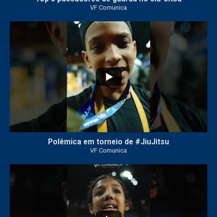
VF Comunica
46
1
Polêmica em torneio de #JiuJitsu
VF Comunica
10
0