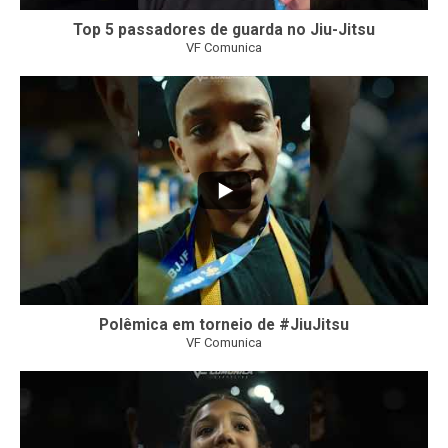
Top 5 passadores de guarda no Jiu-Jitsu
VF Comunica
46
1
Polêmica em torneio de #JiuJitsu
VF Comunica
10
0