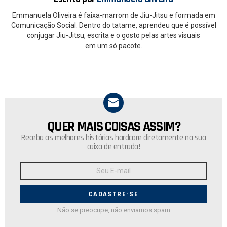
Emmanuela Oliveira é faixa-marrom de Jiu-Jitsu e formada em
Comunicação Social. Dentro do tatame, aprendeu que é possível
conjugar Jiu-Jitsu, escrita e o gosto pelas artes visuais
em um só pacote.
QUER MAIS COISAS ASSIM?
NEWSLETTER
Receba as melhores histórias hardcore diretamente na sua
caixa de entrada!
Endereço
de
E-
mail:
Não se preocupe, não enviamos spam