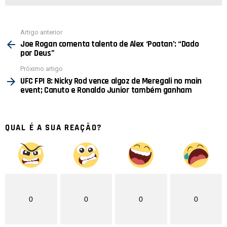
Ver
Artigo anterior
mais
Joe Rogan comenta talento de Alex ‘Poatan’: “Dado
por Deus”
Próximo artigo
UFC FPI 8: Nicky Rod vence algoz de Meregali no main
event; Canuto e Ronaldo Junior também ganham
QUAL É A SUA REAÇÃO?
0
0
0
0