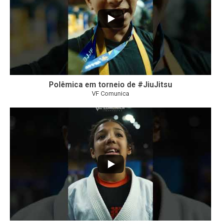
Polêmica em torneio de #JiuJitsu
VF Comunica
10
0