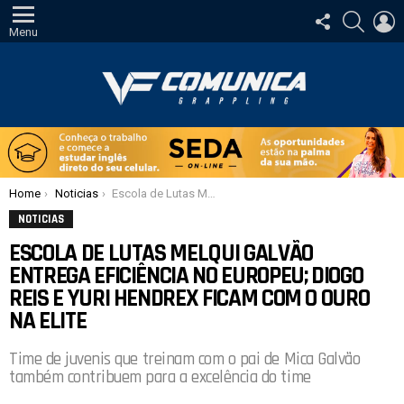
SIGA-
PESQUI
E
NOS
Menu
Você está aqui:
Home
Noticias
Escola de Lutas Melqui Galvão entrega eficiência no Europeu; Diogo Reis e Yuri Hendrex ficam com o ouro na elite
NOTICIAS
ESCOLA DE LUTAS MELQUI GALVÃO
ENTREGA EFICIÊNCIA NO EUROPEU; DIOGO
REIS E YURI HENDREX FICAM COM O OURO
NA ELITE
Time de juvenis que treinam com o pai de Mica Galvão
também contribuem para a excelência do time