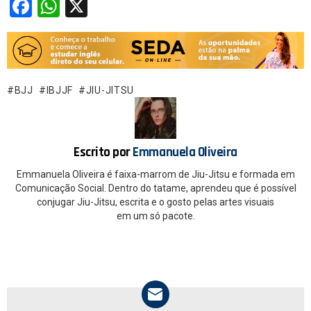
F
W
X
a
h
ce
at
b
s
o
A
BJJ
IBJJF
JIU-JITSU
o
p
k
p
Escrito por
Emmanuela Oliveira
Emmanuela Oliveira é faixa-marrom de Jiu-Jitsu e formada em
Comunicação Social. Dentro do tatame, aprendeu que é possível
conjugar Jiu-Jitsu, escrita e o gosto pelas artes visuais
em um só pacote.