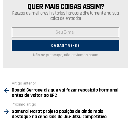
QUER MAIS COISAS ASSIM?
NEWSLETTER
Receba as melhores histórias hardcore diretamente na sua
caixa de entrada!
Endereço
de
E-
mail:
Não se preocupe, não enviamos spam
Ver
Artigo anterior
mais
Donald Cerrone diz que vai fazer reposição hormonal
antes de voltar ao UFC
Próximo artigo
Samurai Marat projeta posição de ainda mais
destaque na cena kids do Jiu-Jitsu competitivo