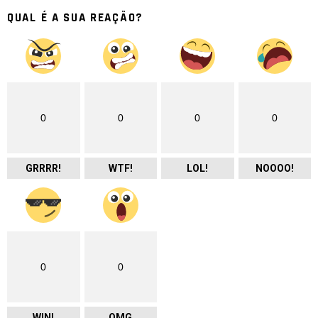
QUAL É A SUA REAÇÃO?
0
0
0
0
GRRRR!
WTF!
LOL!
NOOOO!
0
0
WIN!
OMG