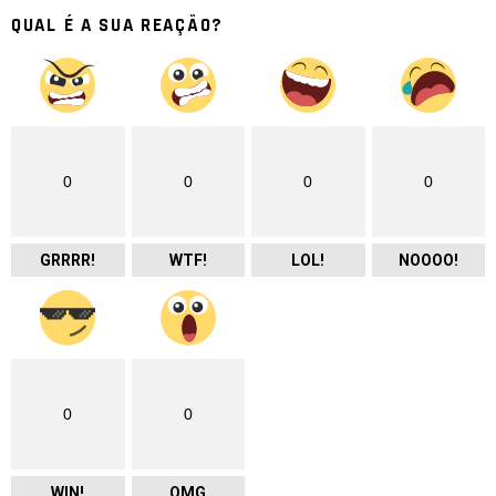
QUAL É A SUA REAÇÃO?
0
0
0
0
GRRRR!
WTF!
LOL!
NOOOO!
0
0
WIN!
OMG