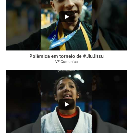
Polêmica em torneio de #JiuJitsu
VF Comunica
10
0