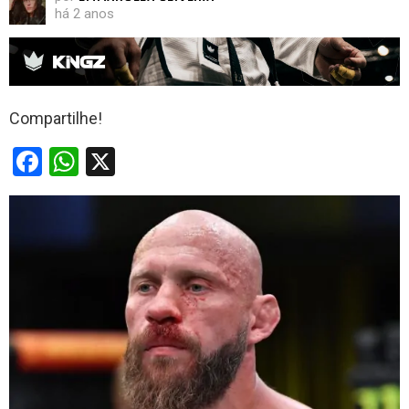
há 2 anos
Compartilhe!
F
W
X
a
h
ce
at
b
s
o
A
o
p
k
p