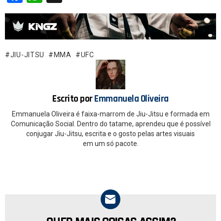
a
h
ce
at
b
s
o
A
JIU-JITSU
MMA
UFC
o
p
k
p
Escrito por
Emmanuela Oliveira
Emmanuela Oliveira é faixa-marrom de Jiu-Jitsu e formada em
Comunicação Social. Dentro do tatame, aprendeu que é possível
conjugar Jiu-Jitsu, escrita e o gosto pelas artes visuais
em um só pacote.