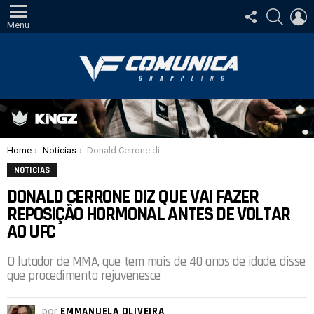
SIGA-
PESQUI
E
NOS
Menu
Você está aqui:
Home
Noticias
Donald Cerrone diz que vai fazer reposição hormonal antes de voltar ao UFC
NOTICIAS
DONALD CERRONE DIZ QUE VAI FAZER
REPOSIÇÃO HORMONAL ANTES DE VOLTAR
AO UFC
O lutador de MMA, que tem mais de 40 anos de idade, disse
que procedimento rejuvenesce
por
EMMANUELA OLIVEIRA