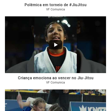
Polêmica em torneio de #JiuJitsu
VF Comunica
10
0
Criança emociona ao vencer no Jiu-Jitsu
VF Comunica
...
7
0