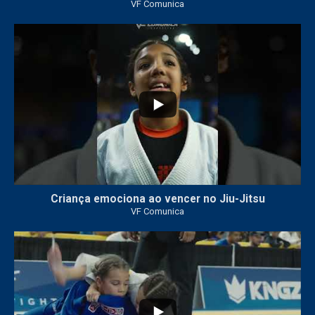
VF Comunica
10
0
Criança emociona ao vencer no Jiu-Jitsu
VF Comunica
...
7
0