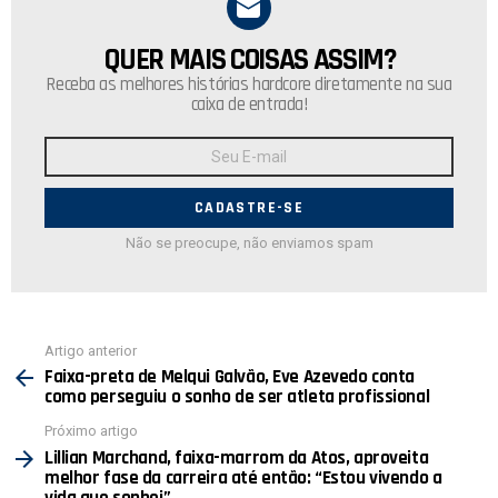
QUER MAIS COISAS ASSIM?
NEWSLETTER
Receba as melhores histórias hardcore diretamente na sua
caixa de entrada!
Endereço
de
E-
mail:
Não se preocupe, não enviamos spam
Ver
Artigo anterior
mais
Faixa-preta de Melqui Galvão, Eve Azevedo conta
como perseguiu o sonho de ser atleta profissional
Próximo artigo
Lillian Marchand, faixa-marrom da Atos, aproveita
melhor fase da carreira até então: “Estou vivendo a
vida que sonhei”