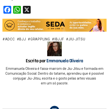
F
W
X
a
h
ce
at
b
s
o
A
ADCC
BJJ
GRAPPLING
IBJJF
JIU-JITSU
o
p
k
p
Escrito por
Emmanuela Oliveira
Emmanuela Oliveira é faixa-marrom de Jiu-Jitsu e formada em
Comunicação Social. Dentro do tatame, aprendeu que é possível
conjugar Jiu-Jitsu, escrita e o gosto pelas artes visuais
em um só pacote.