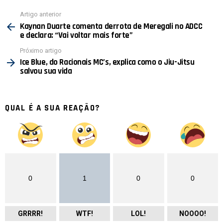
Ver
Artigo anterior
mais
Kaynan Duarte comenta derrota de Meregali no ADCC
e declara: “Vai voltar mais forte”
Próximo artigo
Ice Blue, do Racionais MC’s, explica como o Jiu-Jitsu
salvou sua vida
QUAL É A SUA REAÇÃO?
0
1
0
0
GRRRR!
WTF!
LOL!
NOOOO!