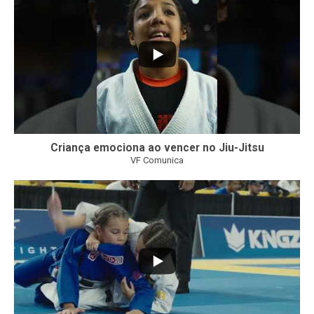
Criança emociona ao vencer no Jiu-Jitsu
VF Comunica
...
7
0