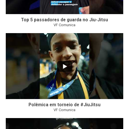
Top 5 passadores de guarda no Jiu-Jitsu
VF Comunica
47
1
Polêmica em torneio de #JiuJitsu
VF Comunica
10
0