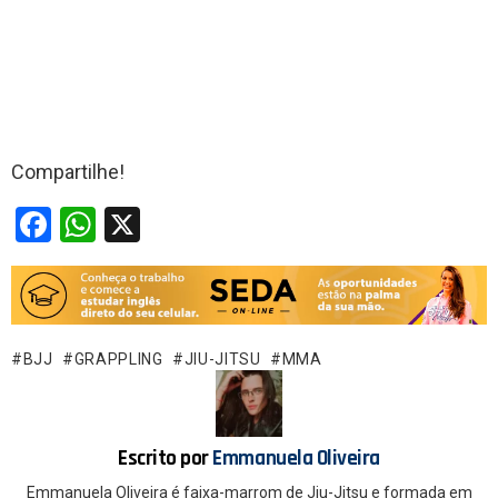
Compartilhe!
F
W
X
a
h
ce
at
b
s
o
A
BJJ
GRAPPLING
JIU-JITSU
MMA
o
p
k
p
Escrito por
Emmanuela Oliveira
Emmanuela Oliveira é faixa-marrom de Jiu-Jitsu e formada em