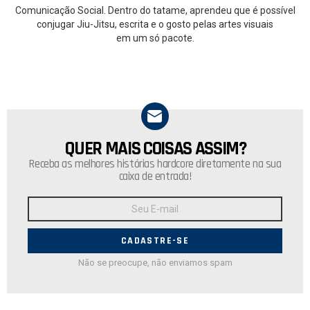
Comunicação Social. Dentro do tatame, aprendeu que é possível
conjugar Jiu-Jitsu, escrita e o gosto pelas artes visuais
em um só pacote.
QUER MAIS COISAS ASSIM?
NEWSLETTER
Receba as melhores histórias hardcore diretamente na sua
caixa de entrada!
Endereço
de
E-
mail:
Não se preocupe, não enviamos spam