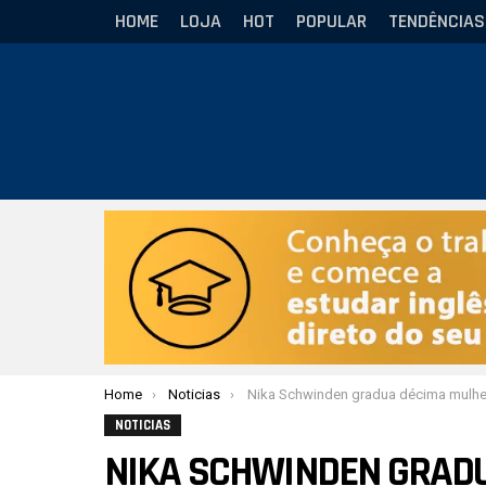
HOME
LOJA
HOT
POPULAR
TENDÊNCIAS
Você está aqui:
Home
Noticias
Nika Schwinden gradua décima mulher à faixa-preta e reflete: “O Jiu-Jitsu fez eu valorizar qu
NOTICIAS
NIKA SCHWINDEN GRADU