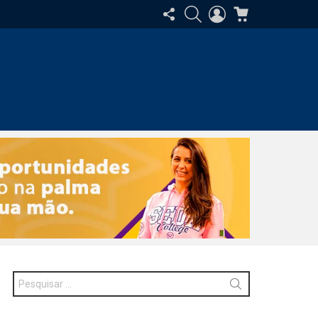
SIGA-
PESQUISAR
ENTRAR
CARRINHO
NOS
Procurar
por: