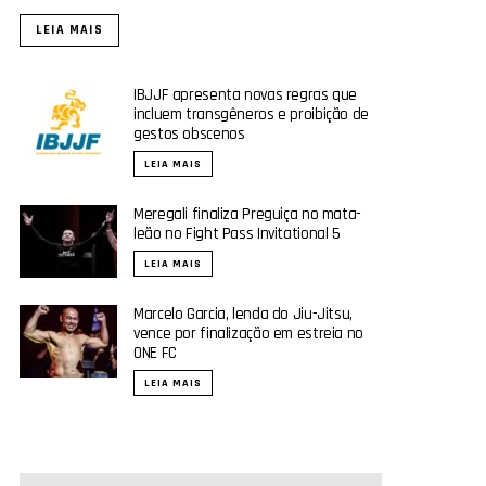
LEIA MAIS
IBJJF apresenta novas regras que
incluem transgêneros e proibição de
gestos obscenos
LEIA MAIS
Meregali finaliza Preguiça no mata-
leão no Fight Pass Invitational 5
LEIA MAIS
Marcelo Garcia, lenda do Jiu-Jitsu,
vence por finalização em estreia no
ONE FC
LEIA MAIS