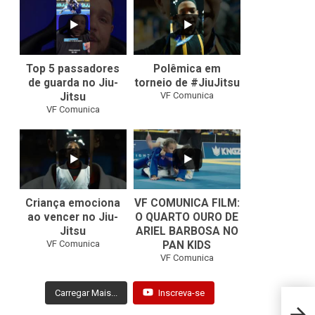
10
0
46
1
Top 5 passadores
Polêmica em
de guarda no Jiu-
torneio de #JiuJitsu
VF Comunica
Jitsu
VF Comunica
10
0
Criança emociona
VF COMUNICA FILM:
ao vencer no Jiu-
O QUARTO OURO DE
Jitsu
ARIEL BARBOSA NO
...
VF Comunica
PAN KIDS
7
0
VF Comunica
Carregar Mais...
Inscreva-se
ADXC 