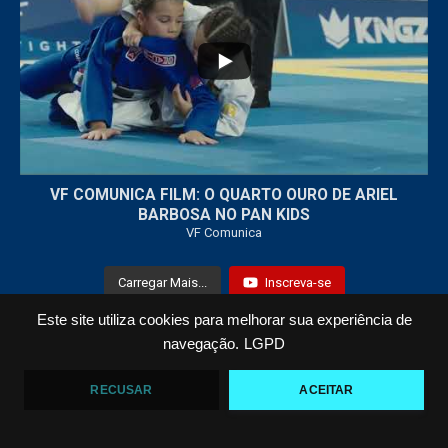
7
0
VF COMUNICA FILM: O QUARTO OURO DE ARIEL
BARBOSA NO PAN KIDS
VF Comunica
Carregar Mais...
Inscreva-se
Este site utiliza cookies para melhorar sua experiência de
navegação.
LGPD
Todos os Direitos Reservados © 2021 VF Comunica
RECUSAR
ACEITAR
Home
Loja
Fotos
Vídeos