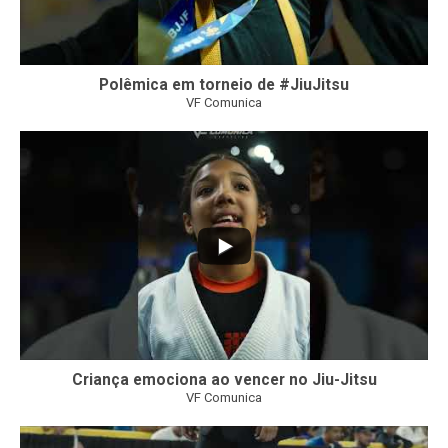
Polêmica em torneio de #JiuJitsu
VF Comunica
10
0
Criança emociona ao vencer no Jiu-Jitsu
VF Comunica