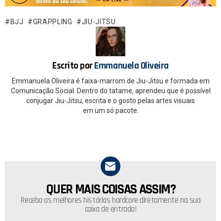
b
s
o
A
BJJ
GRAPPLING
JIU-JITSU
o
p
k
p
Escrito por
Emmanuela Oliveira
Emmanuela Oliveira é faixa-marrom de Jiu-Jitsu e formada em
Comunicação Social. Dentro do tatame, aprendeu que é possível
conjugar Jiu-Jitsu, escrita e o gosto pelas artes visuais
em um só pacote.
QUER MAIS COISAS ASSIM?
NEWSLETTER
Receba as melhores histórias hardcore diretamente na sua
caixa de entrada!