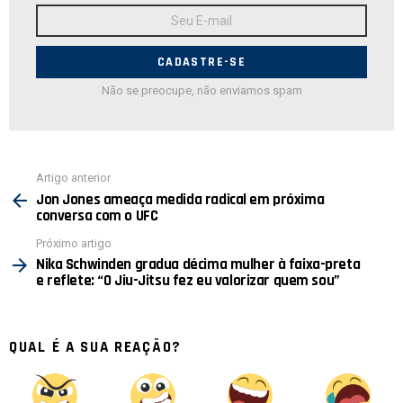
Endereço
de
E-
mail:
Não se preocupe, não enviamos spam
Ver
Artigo anterior
mais
Jon Jones ameaça medida radical em próxima
conversa com o UFC
Próximo artigo
Nika Schwinden gradua décima mulher à faixa-preta
e reflete: “O Jiu-Jitsu fez eu valorizar quem sou”
QUAL É A SUA REAÇÃO?