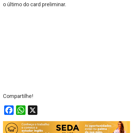
o último do card preliminar.
Compartilhe!
F
W
X
a
h
ce
at