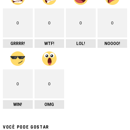
0
0
0
0
GRRRR!
WTF!
LOL!
NOOOO!
0
0
WIN!
OMG
VOCÊ PODE GOSTAR