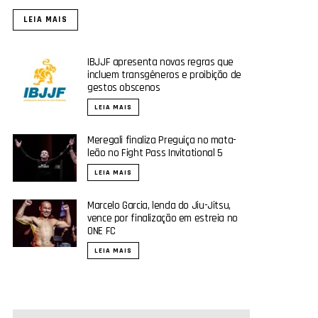
LEIA MAIS
IBJJF apresenta novas regras que
incluem transgêneros e proibição de
gestos obscenos
LEIA MAIS
Meregali finaliza Preguiça no mata-
leão no Fight Pass Invitational 5
LEIA MAIS
Marcelo Garcia, lenda do Jiu-Jitsu,
vence por finalização em estreia no
ONE FC
LEIA MAIS