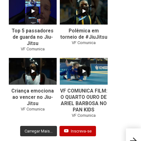
24
2
47
1
Top 5 passadores
Polêmica em
de guarda no Jiu-
torneio de #JiuJitsu
VF Comunica
Jitsu
VF Comunica
10
0
Criança emociona
VF COMUNICA FILM:
ao vencer no Jiu-
O QUARTO OURO DE
Jitsu
ARIEL BARBOSA NO
...
VF Comunica
PAN KIDS
7
0
VF Comunica
Carregar Mais...
Inscreva-se
Khabi