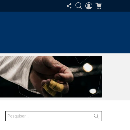
SIGA-
PESQUISAR
ENTRAR
CARRINHO
NOS
Procurar
por: