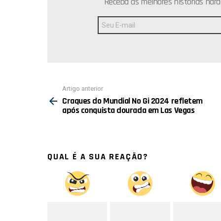
Receba as melhores histórias hard
Endereço
de
E-
mail:
Ver
Artigo anterior
mais
Craques do Mundial No Gi 2024 refletem
após conquista dourada em Las Vegas
QUAL É A SUA REAÇÃO?