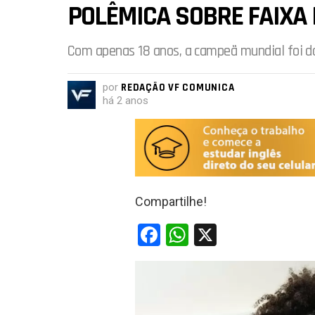
POLÊMICA SOBRE FAIXA
Com apenas 18 anos, a campeã mundial foi d
por
REDAÇÃO VF COMUNICA
há 2 anos
Compartilhe!
F
W
X
a
h
ce
at
b
s