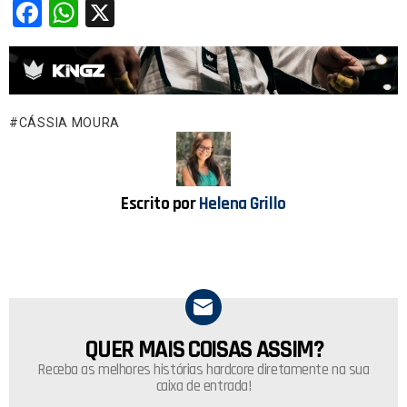
F
W
X
a
h
ce
at
b
s
o
A
CÁSSIA MOURA
o
p
k
p
Escrito por
Helena Grillo
QUER MAIS COISAS ASSIM?
NEWSLETTER
Receba as melhores histórias hardcore diretamente na sua
caixa de entrada!