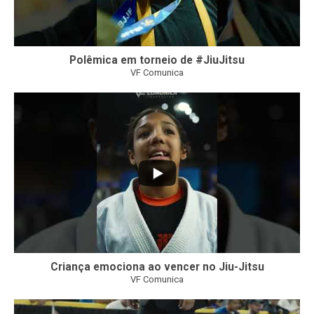
Polêmica em torneio de #JiuJitsu
VF Comunica
10
0
Criança emociona ao vencer no Jiu-Jitsu
VF Comunica