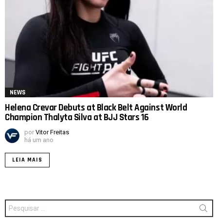
NEWS
Helena Crevar Debuts at Black Belt Against World
Champion Thalyta Silva at BJJ Stars 16
por
Vitor Freitas
há um ano
LEIA MAIS
Procurar
por: