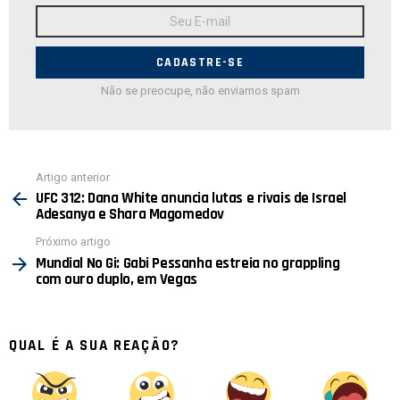
Endereço
de
E-
mail:
Não se preocupe, não enviamos spam
Ver
Artigo anterior
mais
UFC 312: Dana White anuncia lutas e rivais de Israel
Adesanya e Shara Magomedov
Próximo artigo
Mundial No Gi: Gabi Pessanha estreia no grappling
com ouro duplo, em Vegas
QUAL É A SUA REAÇÃO?