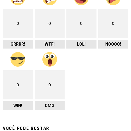
0
0
0
0
GRRRR!
WTF!
LOL!
NOOOO!
0
0
WIN!
OMG
VOCÊ PODE GOSTAR