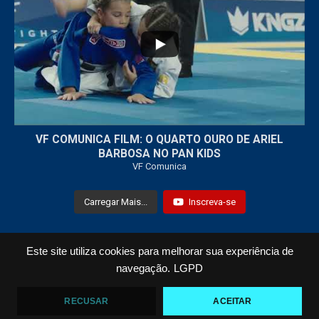
7
0
VF COMUNICA FILM: O QUARTO OURO DE ARIEL
BARBOSA NO PAN KIDS
VF Comunica
Carregar Mais...
Inscreva-se
Este site utiliza cookies para melhorar sua experiência de
Todos os Direitos Reservados © 2021 VF Comunica
navegação.
LGPD
Home
Loja
Fotos
Vídeos
RECUSAR
ACEITAR