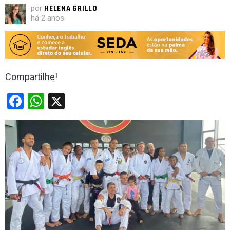
por
HELENA GRILLO
há 2 anos
Compartilhe!
F
W
X
a
h
ce
at
b
s
o
A
o
p
k
p