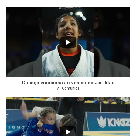
10
0
Criança emociona ao vencer no Jiu-Jitsu
VF Comunica
...
7
0