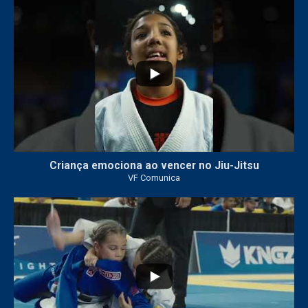
10
0
Criança emociona ao vencer no Jiu-Jitsu
VF Comunica
...
7
0