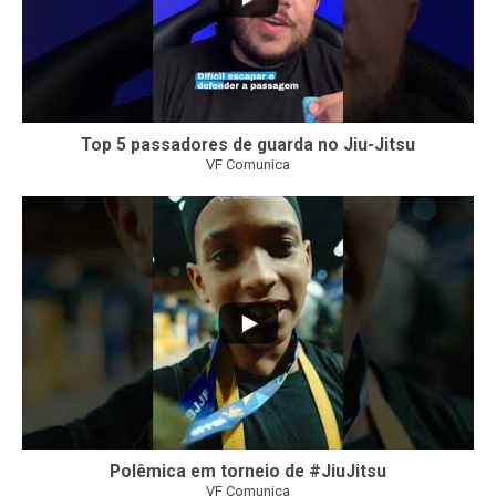
Top 5 passadores de guarda no Jiu-Jitsu
VF Comunica
46
1
Polêmica em torneio de #JiuJitsu
VF Comunica