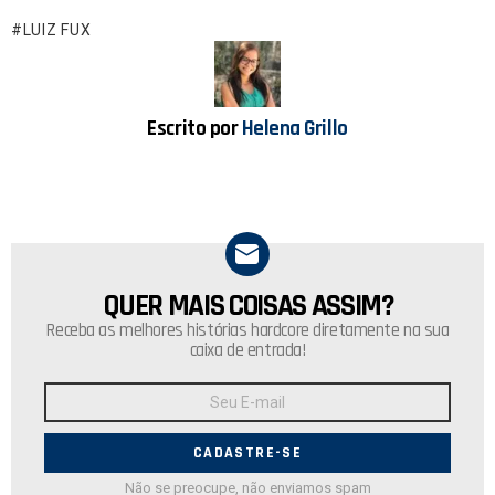
b
s
o
A
LUIZ FUX
o
p
k
p
Escrito por
Helena Grillo
QUER MAIS COISAS ASSIM?
NEWSLETTER
Receba as melhores histórias hardcore diretamente na sua
caixa de entrada!
Endereço
de
E-
mail:
Não se preocupe, não enviamos spam