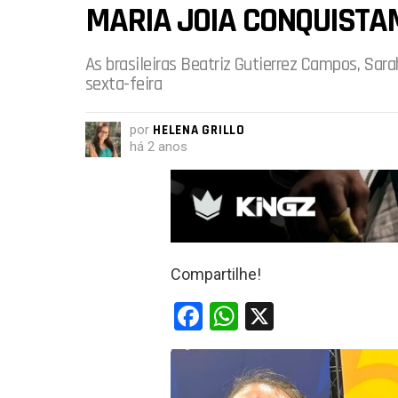
MARIA JOIA CONQUISTA
As brasileiras Beatriz Gutierrez Campos, Sara
sexta-feira
por
HELENA GRILLO
há 2 anos
Compartilhe!
F
W
X
a
h
ce
at