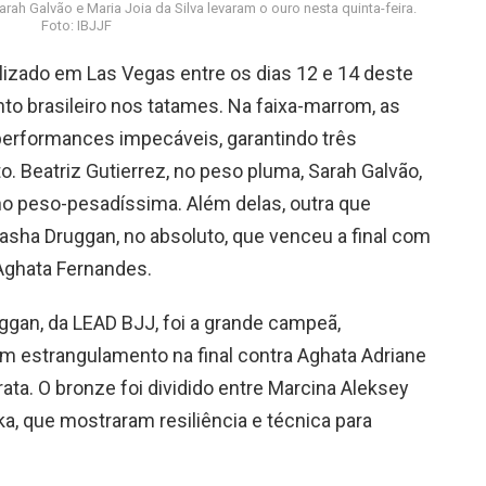
arah Galvão e Maria Joia da Silva levaram o ouro nesta quinta-feira.
Foto: IBJJF
alizado em Las Vegas entre os dias 12 e 14 deste
nto brasileiro nos tatames. Na faixa-marrom, as
 performances impecáveis, garantindo três
 Beatriz Gutierrez, no peso pluma, Sarah Galvão,
 no peso-pesadíssima. Além delas, outra que
asha Druggan, no absoluto, que venceu a final com
Aghata Fernandes.
ggan, da LEAD BJJ, foi a grande campeã,
m estrangulamento na final contra Aghata Adriane
ata. O bronze foi dividido entre Marcina Aleksey
, que mostraram resiliência e técnica para