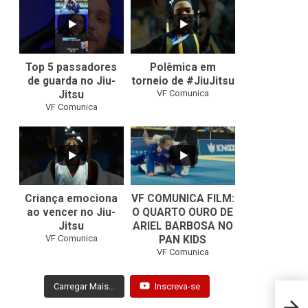
21
1
47
1
Top 5 passadores
Polêmica em
de guarda no Jiu-
torneio de #JiuJitsu
VF Comunica
Jitsu
VF Comunica
10
0
Criança emociona
VF COMUNICA FILM:
ao vencer no Jiu-
O QUARTO OURO DE
Jitsu
ARIEL BARBOSA NO
...
VF Comunica
PAN KIDS
7
0
VF Comunica
Carregar Mais...
Inscreva-se
Mundi