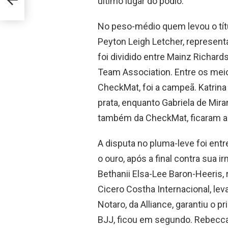
último lugar do pódio.
No peso-médio quem levou o títul
Peyton Leigh Letcher, representa
foi dividido entre Mainz Richard
Team Association. Entre os mei
CheckMat, foi a campeã. Katrina
prata, enquanto Gabriela de Mira
também da CheckMat, ficaram a
A disputa no pluma-leve foi entr
o ouro, após a final contra sua 
Bethanii Elsa-Lee Baron-Heeris, 
Cicero Costha Internacional, le
Notaro, da Alliance, garantiu o p
BJJ, ficou em segundo. Rebecca