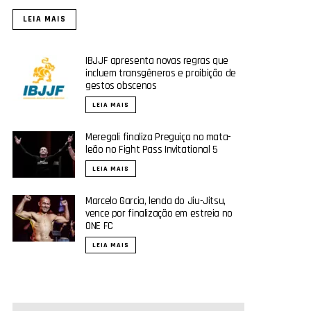
LEIA MAIS
IBJJF apresenta novas regras que
incluem transgêneros e proibição de
gestos obscenos
LEIA MAIS
Meregali finaliza Preguiça no mata-
leão no Fight Pass Invitational 5
LEIA MAIS
Marcelo Garcia, lenda do Jiu-Jitsu,
vence por finalização em estreia no
ONE FC
LEIA MAIS