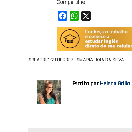
Compartilhe!
F
W
X
a
h
ce
at
b
s
o
A
o
p
BEATRIZ GUTIERREZ
MARIA JOIA DA SILVA
k
p
Escrito por
Helena Grillo