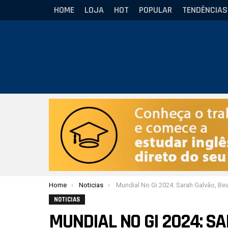
HOME
LOJA
HOT
POPULAR
TENDÊNCIAS
Você está aqui:
Home
Noticias
Mundial No Gi 2024: Sarah Galvão, Beatriz e Maria Joia conquistam 
NOTICIAS
MUNDIAL NO GI 2024: SA