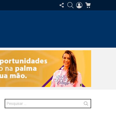
SIGA-
PESQUISAR
ENTRAR
CARRINHO
NOS
Procurar
por: