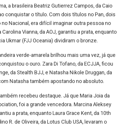
ma, a brasileira Beatriz Gutierrez Campos, da Caio
o conquistar o título. Com dois títulos no Pan, dois
o Nacional, era difícil imaginar outra pessoa no
 Carolina Vianna, da AOJ, garantiu a prata, enquanto
cia Ukmar (FJJ Oceania) dividiram o bronze.
andeira verde-amarela brilhou mais uma vez, já que
 conquistou o ouro. Zara Di Tofano, da ECJJA, ficou
nge, da Stealth BJJ, e Natasha Nikole Druggan, da
, com Natasha também apostando no absoluto.
 também recebeu destaque. Já que Maria Joia da
ociation, foi a grande vencedora. Marcina Aleksey
rantiu a prata, enquanto Laura Grace Kent, da 10th
ino R. de Oliveira, da Lotus Club USA, levaram o