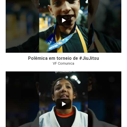
Polêmica em torneio de #JiuJitsu
VF Comunica
10
0