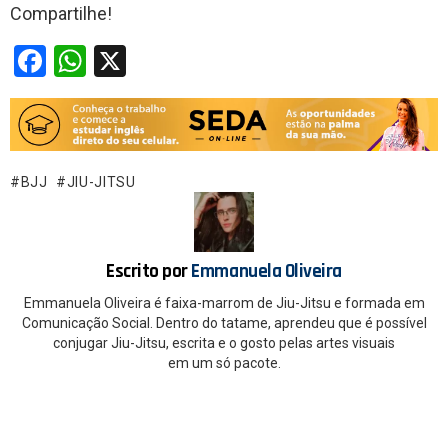
Compartilhe!
F
W
X
a
h
ce
at
b
s
o
A
BJJ
JIU-JITSU
o
p
k
p
Escrito por
Emmanuela Oliveira
Emmanuela Oliveira é faixa-marrom de Jiu-Jitsu e formada em
Comunicação Social. Dentro do tatame, aprendeu que é possível
conjugar Jiu-Jitsu, escrita e o gosto pelas artes visuais
em um só pacote.