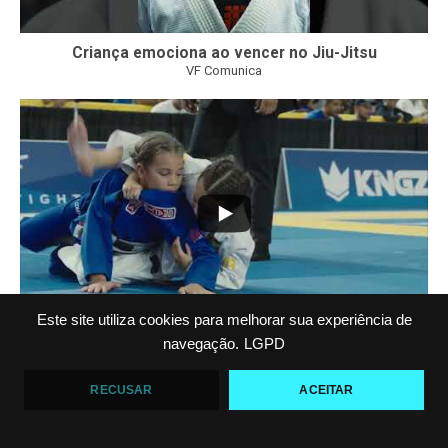
Criança emociona ao vencer no Jiu-Jitsu
VF Comunica
...
7
0
Este site utiliza cookies para melhorar sua experiência de
navegação.
LGPD
VF COMUNICA FILM: O QUARTO OURO DE ARIEL
BARBOSA NO PAN KIDS
VF Comunica
RECUSAR
ACEITAR
Carregar Mais...
Inscreva-se