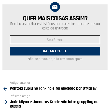
QUER MAIS COISAS ASSIM?
NEWSLETTER
Receba as melhores histórias hardcore diretamente na sua
caixa de entrada!
Endereço
de
E-
mail:
Não se preocupe, não enviamos spam
Ver
Artigo anterior
mais
Pantoja subiu no ranking e foi elogiado por O’Malley
Próximo artigo
João Miyao e Jonnatas Gracie vão lutar grappling na
Rússia