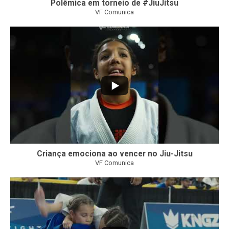
Polêmica em torneio de #JiuJitsu
VF Comunica
10
0
Criança emociona ao vencer no Jiu-Jitsu
VF Comunica
...
7
0