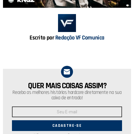
ce
at
b
s
o
A
o
p
k
p
Escrito por
Redação VF Comunica
QUER MAIS COISAS ASSIM?
NEWSLETTER
Receba as melhores histórias hardcore diretamente na sua
caixa de entrada!
Endereço
de
E-
mail: