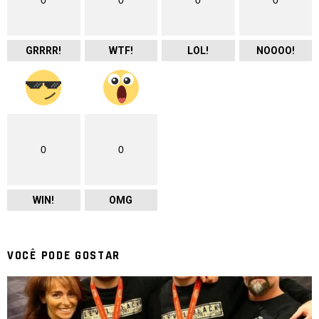
0
0
0
0
GRRRR!
WTF!
LOL!
NOOOO!
0
0
WIN!
OMG
VOCÊ PODE GOSTAR