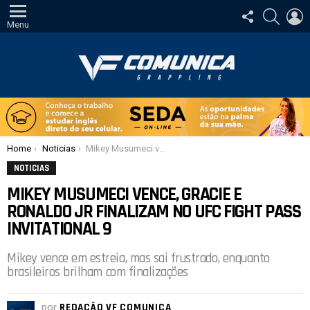
SIGA-
PESQUI
E
NOS
Menu
Você está aqui:
Home
Noticias
Mikey Musumeci vence, Gracie e Ronaldo Jr finalizam no UFC Fight Pass Invitational 9
NOTICIAS
MIKEY MUSUMECI VENCE, GRACIE E
RONALDO JR FINALIZAM NO UFC FIGHT PASS
INVITATIONAL 9
Mikey vence em estreia, mas sai frustrado, enquanto
brasileiros brilham com finalizações
por
REDAÇÃO VF COMUNICA