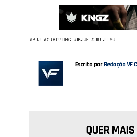
a
h
ce
at
b
s
o
A
o
p
BJJ
GRAPPLING
IBJJF
JIU-JITSU
k
p
Escrito por
Redação VF 
QUER MAIS
NEWSLETTER