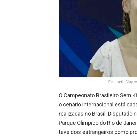
o
p
k
p
Elisabeth Clay c
O Campeonato Brasileiro Sem 
o cenário internacional está ca
realizadas no Brasil. Disputado n
Parque Olímpico do Rio de Janeir
teve dois estrangeiros como pro