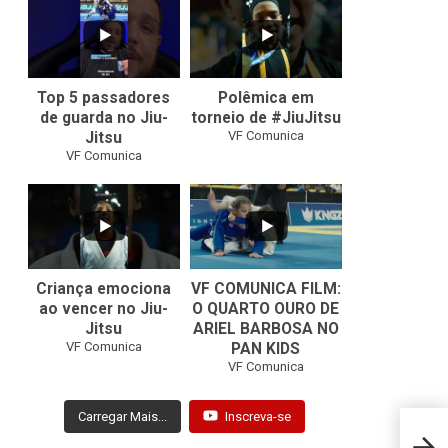
10
0
46
1
Top 5 passadores
Polêmica em
de guarda no Jiu-
torneio de #JiuJitsu
VF Comunica
Jitsu
VF Comunica
10
0
Criança emociona
VF COMUNICA FILM:
ao vencer no Jiu-
O QUARTO OURO DE
Jitsu
ARIEL BARBOSA NO
...
VF Comunica
PAN KIDS
7
0
VF Comunica
Carregar Mais...
Inscreva-se
ADCC 