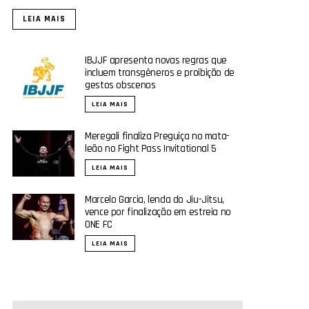
LEIA MAIS
IBJJF apresenta novas regras que
incluem transgêneros e proibição de
gestos obscenos
LEIA MAIS
Meregali finaliza Preguiça no mata-
leão no Fight Pass Invitational 5
LEIA MAIS
Marcelo Garcia, lenda do Jiu-Jitsu,
vence por finalização em estreia no
ONE FC
LEIA MAIS