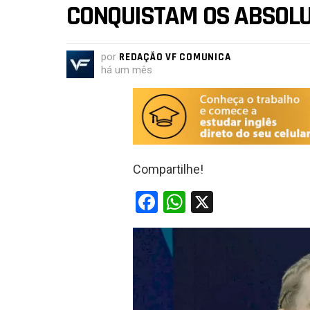
CONQUISTAM OS ABSOLU
por
REDAÇÃO VF COMUNICA
há um mês
Compartilhe!
F
W
X
a
h
ce
at
b
s
o
A