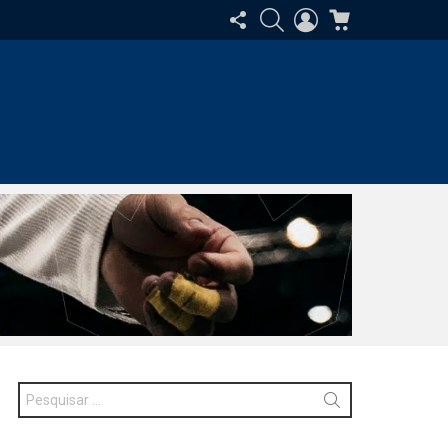
SIGA-
PESQUISAR
ENTRAR
CARRINHO
NOS
Procurar
por: