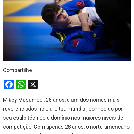
Compartilhe!
F
W
X
a
h
Mikey Musumeci, 28 anos, é um dos nomes mais
ce
at
reverenciados no Jiu-Jitsu mundial, conhecido por
b
s
seu estilo técnico e domínio nos maiores níveis de
o
A
competição. Com apenas 28 anos, o norte-americano
o
p