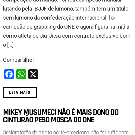
o
A
lutando pela IBJJF de kimono, também tem um título
o
p
sem kimono da confederação internacional, foi
k
p
campeão de grappling do ONE e agora figura na mídia
como atleta de Jiu-Jitsu com contrato exclusivo com
o […]
Compartilhe!
F
W
X
a
h
ce
at
LEIA MAIS
b
s
o
A
MIKEY MUSUMECI NÃO É MAIS DONO DO
CINTURÃO PESO MOSCA DO ONE
o
p
k
p
Desidratação do atleta norte-americano não foi suficiente