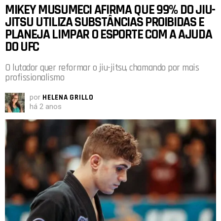
o
A
MIKEY MUSUMECI AFIRMA QUE 99% DO JIU-
JITSU UTILIZA SUBSTÂNCIAS PROIBIDAS E
o
p
PLANEJA LIMPAR O ESPORTE COM A AJUDA
k
p
DO UFC
O lutador quer reformar o jiu-jitsu, chamando por mais
profissionalismo
por
HELENA GRILLO
há 2 anos