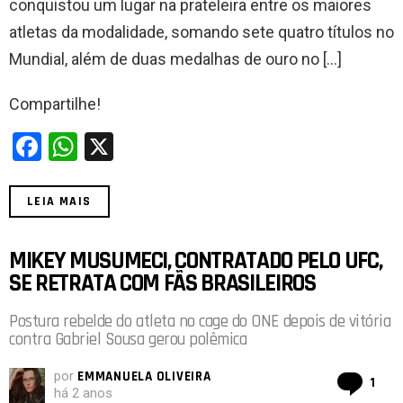
conquistou um lugar na prateleira entre os maiores
k
p
atletas da modalidade, somando sete quatro títulos no
Mundial, além de duas medalhas de ouro no […]
Compartilhe!
F
W
X
a
h
ce
at
LEIA MAIS
b
s
o
A
MIKEY MUSUMECI, CONTRATADO PELO UFC,
SE RETRATA COM FÃS BRASILEIROS
o
p
k
p
Postura rebelde do atleta no cage do ONE depois de vitória
contra Gabriel Sousa gerou polêmica
por
EMMANUELA OLIVEIRA
com
1
há 2 anos