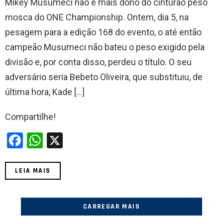
Mikey Musumeci não é mais dono do cinturão peso
ce
at
mosca do ONE Championship. Ontem, dia 5, na
b
s
pesagem para a edição 168 do evento, o até então
o
A
campeão Musumeci não bateu o peso exigido pela
o
p
divisão e, por conta disso, perdeu o título. O seu
k
p
adversário seria Bebeto Oliveira, que substituiu, de
última hora, Kade […]
Compartilhe!
F
W
X
a
h
ce
at
LEIA MAIS
b
s
o
A
CARREGAR MAIS
o
p