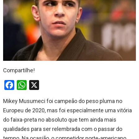
Compartilhe!
F
W
X
a
h
Mikey Musumeci foi campeão do peso pluma no
ce
at
Europeu de 2020, mas foi especialmente uma vitória
b
s
do faixa-preta no absoluto que tem ainda mais
o
A
qualidades para ser relembrada com o passar do
o
p
tempo. Na ocasião, o competidor norte-americano,