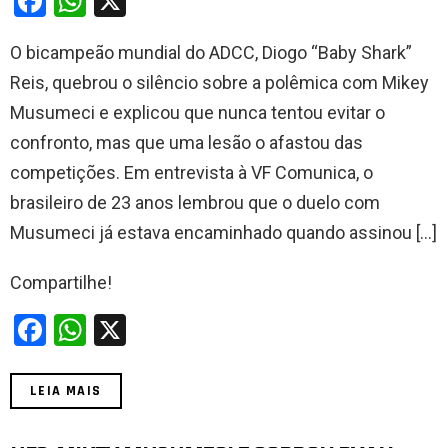
F
W
X
a
h
O bicampeão mundial do ADCC, Diogo “Baby Shark”
ce
at
Reis, quebrou o silêncio sobre a polêmica com Mikey
b
s
Musumeci e explicou que nunca tentou evitar o
o
A
confronto, mas que uma lesão o afastou das
o
p
competições. Em entrevista à VF Comunica, o
k
p
brasileiro de 23 anos lembrou que o duelo com
Musumeci já estava encaminhado quando assinou […]
Compartilhe!
F
W
X
a
h
ce
at
LEIA MAIS
b
s