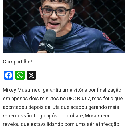
Compartilhe!
F
W
X
a
h
Mikey Musumeci garantiu uma vitória por finalização
ce
at
em apenas dois minutos no UFC BJJ 7, mas foi o que
b
s
aconteceu depois da luta que acabou gerando mais
o
A
repercussão. Logo após o combate, Musumeci
o
p
revelou que estava lidando com uma séria infecção