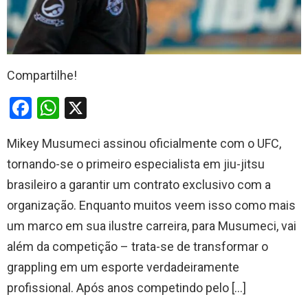
Compartilhe!
F
W
X
a
h
Mikey Musumeci assinou oficialmente com o UFC,
ce
at
tornando-se o primeiro especialista em jiu-jitsu
b
s
brasileiro a garantir um contrato exclusivo com a
o
A
organização. Enquanto muitos veem isso como mais
o
p
um marco em sua ilustre carreira, para Musumeci, vai
k
p
além da competição – trata-se de transformar o
grappling em um esporte verdadeiramente
profissional. Após anos competindo pelo […]