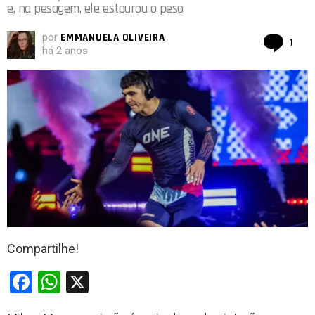
e, na pesagem, ele estourou o peso
por
EMMANUELA OLIVEIRA
com
1
há 2 anos
Compartilhe!
F
W
X
a
h