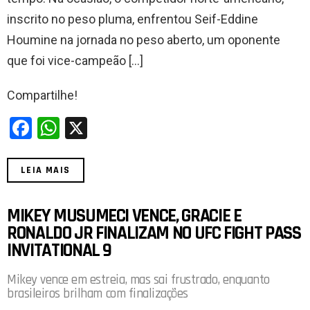
k
p
inscrito no peso pluma, enfrentou Seif-Eddine
Houmine na jornada no peso aberto, um oponente
que foi vice-campeão […]
Compartilhe!
F
W
X
a
h
ce
at
LEIA MAIS
b
s
o
A
MIKEY MUSUMECI VENCE, GRACIE E
RONALDO JR FINALIZAM NO UFC FIGHT PASS
o
p
INVITATIONAL 9
k
p
Mikey vence em estreia, mas sai frustrado, enquanto
brasileiros brilham com finalizações