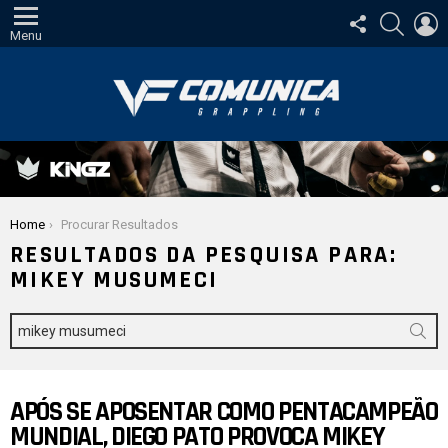
SIGA-
PESQUI
E
NOS
Menu
Você está aqui:
Home
Procurar Resultados
RESULTADOS DA PESQUISA PARA:
MIKEY MUSUMECI
Procurar
por:
APÓS SE APOSENTAR COMO PENTACAMPEÃO
MUNDIAL, DIEGO PATO PROVOCA MIKEY