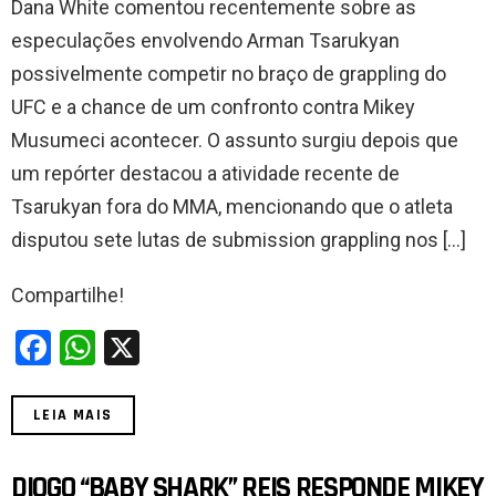
Dana White comentou recentemente sobre as
ce
at
especulações envolvendo Arman Tsarukyan
b
s
possivelmente competir no braço de grappling do
o
A
UFC e a chance de um confronto contra Mikey
o
p
Musumeci acontecer. O assunto surgiu depois que
k
p
um repórter destacou a atividade recente de
Tsarukyan fora do MMA, mencionando que o atleta
disputou sete lutas de submission grappling nos […]
Compartilhe!
F
W
X
a
h
ce
at
LEIA MAIS
b
s
o
A
DIOGO “BABY SHARK” REIS RESPONDE MIKEY