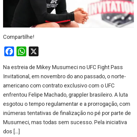
Compartilhe!
F
W
X
a
h
Na estreia de Mikey Musumeci no UFC Fight Pass
ce
at
Invitational, em novembro do ano passado, o norte-
b
s
americano com contrato exclusivo com o UFC
o
A
enfrentou Felipe Machado, grappler brasileiro. A luta
o
p
esgotou o tempo regulamentar e a prorrogação, com
k
p
inúmeras tentativas de finalização no pé por parte de
Musumeci, mas todas sem sucesso. Pela iniciativa
dos […]