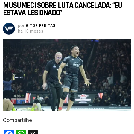
MUSUMECI SOBRE LUTA CANCELADA: “EU
o
p
ESTAVA LESIONADO”
k
p
por
VITOR FREITAS
há 10 meses
Compartilhe!