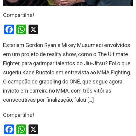
Compartilhe!
F
W
X
a
h
Estariam Gordon Ryan e Mikey Musumeci envolvidos
ce
at
em um projeto de reality show, como o The Ultimate
b
s
Fighter, para garimpar talentos do Jiu-Jitsu? Foi o que
o
A
sugeriu Kade Ruotolo em entrevista ao MMA Fighting.
o
p
O campeão de grappling do ONE, que segue agora
k
p
invicto em carreira no MMA, com três vitórias
consecutivas por finalização, falou […]
Compartilhe!
F
W
X