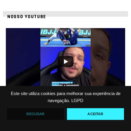
NOSSO YOUTUBE
21
1
Este site utiliza cookies para melhorar sua experiência de
Top 5 passadores de guarda no Jiu-Jitsu
navegação.
LGPD
VF Comunica
RECUSAR
ACEITAR
47
1