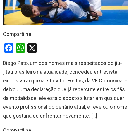
Compartilhe!
F
W
X
a
h
Diego Pato, um dos nomes mais respeitados do jiu-
ce
at
jitsu brasileiro na atualidade, concedeu entrevista
b
s
exclusiva ao jornalista Vitor Freitas, da VF Comunica, e
o
A
deixou uma declaração que já repercute entre os fãs
o
p
da modalidade: ele está disposto a lutar em qualquer
k
p
evento profissional do cenário atual, e revelou o nome
que gostaria de enfrentar novamente: […]
Compartilhe!