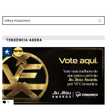
k
p
Procurar
por:
TENDÊNCIA AGORA
1
comentário