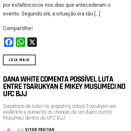
k
p
por estafilococos nos dias que antecederam o
evento. Segundo ele, a situação era tão […]
Compartilhe!
F
W
X
a
h
ce
at
LEIA MAIS
b
s
o
A
DANA WHITE COMENTA POSSÍVEL LUTA
ENTRE TSARUKYAN E MIKEY MUSUMECI NO
o
p
UFC BJJ
k
p
Sequência de lutas no grappling coloca Tsarukyan em
evidência e aumenta as chances de um duelo contra
Musumeci dentro do UFC BJJ
por
VITOR FREITAS