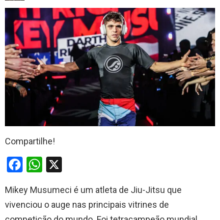
Compartilhe!
F
W
X
a
h
Mikey Musumeci é um atleta de Jiu-Jitsu que
ce
at
vivenciou o auge nas principais vitrines de
b
s
competição do mundo. Foi tetracampeão mundial