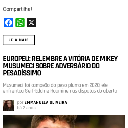
Compartilhe!
F
W
X
a
h
ce
at
LEIA MAIS
b
s
o
A
EUROPEU: RELEMBRE A VITÓRIA DE MIKEY
MUSUMECI SOBRE ADVERSÁRIO DO
o
p
PESADÍSSIMO
k
p
Musumeci foi campeão do peso pluma em 2020; ele
enfrentou Seif-Eddine Houmine nas disputas do aberto
por
EMMANUELA OLIVEIRA
há 2 anos