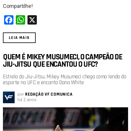
Compartilhe!
F
W
X
a
h
ce
at
LEIA MAIS
b
s
o
A
QUEM É MIKEY MUSUMECI, O CAMPEÃO DE
JIU-JITSU QUE ENCANTOU O UFC?
o
p
k
p
Estrela do Jiu-Jitsu, Mikey Musumeci chega como lenda do
esporte no UFC e encanta Dana White
por
REDAÇÃO VF COMUNICA
há 2 anos