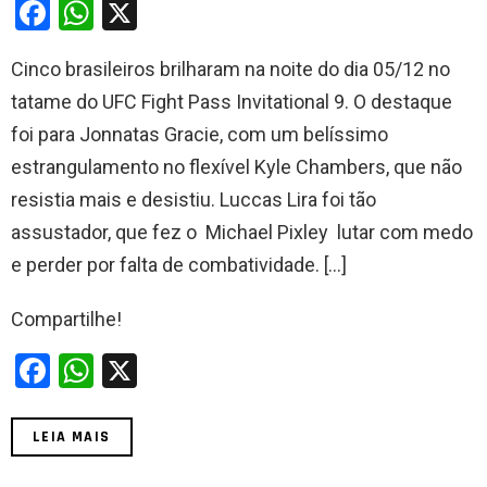
F
W
X
a
h
Cinco brasileiros brilharam na noite do dia 05/12 no
ce
at
tatame do UFC Fight Pass Invitational 9. O destaque
b
s
foi para Jonnatas Gracie, com um belíssimo
o
A
estrangulamento no flexível Kyle Chambers, que não
o
p
resistia mais e desistiu. Luccas Lira foi tão
k
p
assustador, que fez o Michael Pixley lutar com medo
e perder por falta de combatividade. […]
Compartilhe!
F
W
X
a
h
ce
at
LEIA MAIS
b
s