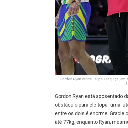
Gordon Ryan vence Felipe ‘Preguiça’ em s
S
Gordon Ryan está aposentado d
obstáculo para ele topar uma lut
entre os dois é enorme: Gracie 
até 77kg, enquanto Ryan, mesmo