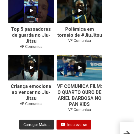
10
0
46
1
Top 5 passadores
Polêmica em
de guarda no Jiu-
torneio de #JiuJitsu
VF Comunica
Jitsu
VF Comunica
10
0
Criança emociona
VF COMUNICA FILM:
ao vencer no Jiu-
O QUARTO OURO DE
Jitsu
ARIEL BARBOSA NO
...
VF Comunica
PAN KIDS
7
0
VF Comunica
Carregar Mais...
Inscreva-se
Willi