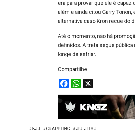
era para provar que ele é capaz
além e ainda citou Garry Tonon
alternativa caso Kron recue do d
Até o momento, não há promoção 
definidos. A treta segue públic
longe de esfriar.
Compartilhe!
F
W
X
a
h
ce
at
b
s
o
A
o
p
BJJ
GRAPPLING
JIU-JITSU