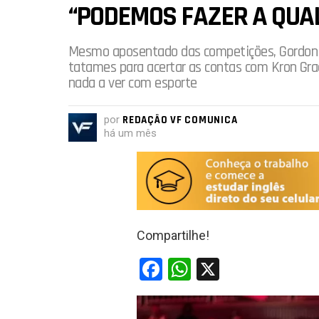
“PODEMOS FAZER A QU
Mesmo aposentado das competições, Gordon Ry
tatames para acertar as contas com Kron Gr
nada a ver com esporte
por
REDAÇÃO VF COMUNICA
há um mês
Compartilhe!
F
W
X
a
h
ce
at