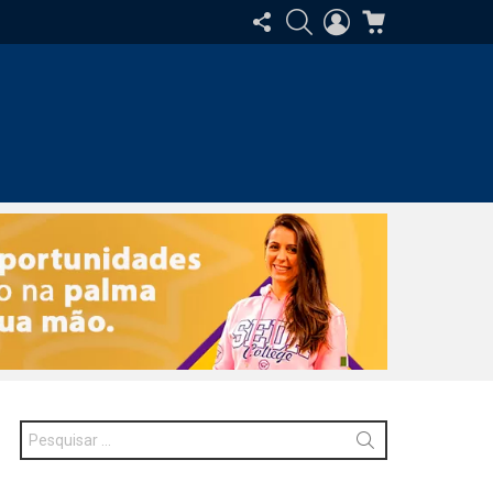
SIGA-
PESQUISAR
ENTRAR
CARRINHO
NOS
Procurar
por: