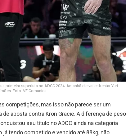
ua primeira superluta no ADCC 2024. Amanhã ele vai enfrentar Yuri
imões. Foto: VF Comunica
as competições, mas isso não parece ser um
a de aposta contra Kron Gracie. A diferença de peso
conquistou seu título no ADCC ainda na categoria
 já tendo competido e vencido até 88kg, não