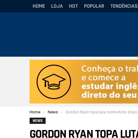
HOME
LOJA
HOT
POPULAR
TENDÊNCIAS
Você está aqui:
Home
News
Gordon Ryan topa luta contra Kron Gracie: “Podemos fazer a qualquer momento”
NEWS
GORDON RYAN TOPA LUT