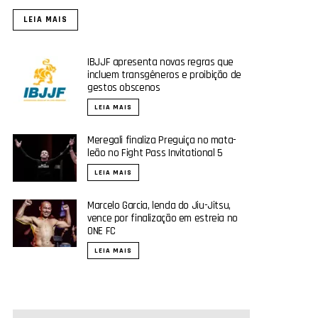
LEIA MAIS
IBJJF apresenta novas regras que
incluem transgêneros e proibição de
gestos obscenos
LEIA MAIS
Meregali finaliza Preguiça no mata-
leão no Fight Pass Invitational 5
LEIA MAIS
Marcelo Garcia, lenda do Jiu-Jitsu,
vence por finalização em estreia no
ONE FC
LEIA MAIS