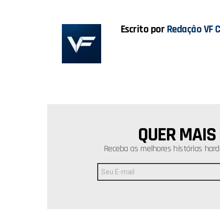
k
p
Escrito por
Redação VF 
QUER MAIS
NEWSLETTER
Receba as melhores histórias hard
Endereço
de
E-
mail: