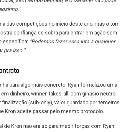
tourar, sem tempo definido, e o Danaher não pode
sozinho.”
ria das competições no início deste ano, mas o tom
ostra confiança de sobra para entrar em ação sem
 específica:
“Podemos fazer essa luta a qualquer
 pra isso.”
contrato
inha para algo mais concreto. Ryan formalizou uma
em dinheiro, winner-takes-all, com ginásio neutro,
finalização (sub-only), valor guardado por terceiros
ue Kron aceite passar pelo mesmo protocolo.
al de Kron não era só para medir forças com Ryan: