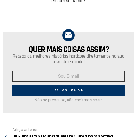
em um só pacote.
QUER MAIS COISAS ASSIM?
NEWSLETTER
Receba as melhores histórias hardcore diretamente na sua
caixa de entrada!
Endereço
de
E-
mail:
Não se preocupe, não enviamos spam
Ver
Artigo anterior
mais
Jiu-Jitsu Con | Mundial Master: uma perspectiva