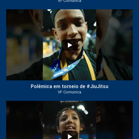
VF Comunica
46
1
Polêmica em torneio de #JiuJitsu
VF Comunica
10
0