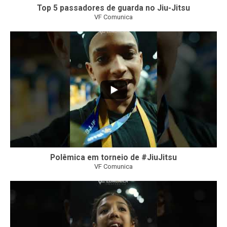
Top 5 passadores de guarda no Jiu-Jitsu
VF Comunica
46
1
Polêmica em torneio de #JiuJitsu
VF Comunica
10
0