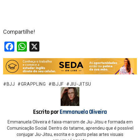
Compartilhe!
F
W
X
a
h
ce
at
b
s
o
A
BJJ
GRAPPLING
IBJJF
JIU-JITSU
o
p
k
p
Escrito por
Emmanuela Oliveira
Emmanuela Oliveira é faixa-marrom de Jiu-Jitsu e formada em
Comunicação Social. Dentro do tatame, aprendeu que é possível
conjugar Jiu-Jitsu, escrita e o gosto pelas artes visuais