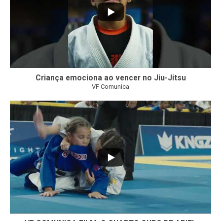
Criança emociona ao vencer no Jiu-Jitsu
VF Comunica
...
7
0