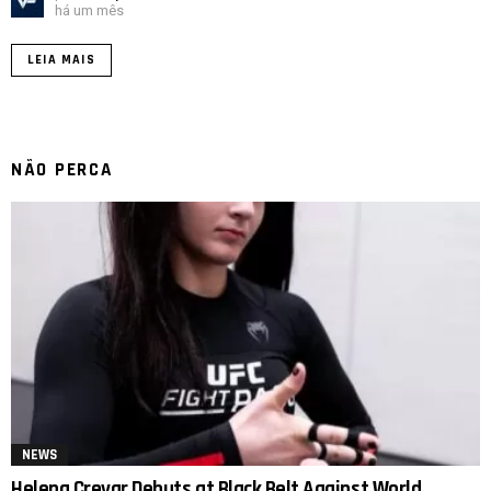
há um mês
LEIA MAIS
NÃO PERCA
NEWS
Helena Crevar Debuts at Black Belt Against World