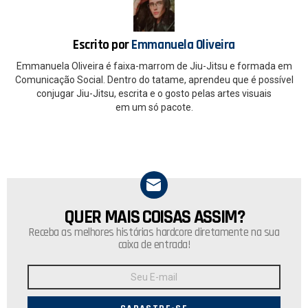
o
p
k
p
Escrito por
Emmanuela Oliveira
Emmanuela Oliveira é faixa-marrom de Jiu-Jitsu e formada em
Comunicação Social. Dentro do tatame, aprendeu que é possível
conjugar Jiu-Jitsu, escrita e o gosto pelas artes visuais
em um só pacote.
QUER MAIS COISAS ASSIM?
NEWSLETTER
Receba as melhores histórias hardcore diretamente na sua
caixa de entrada!
Endereço
de
E-
mail: