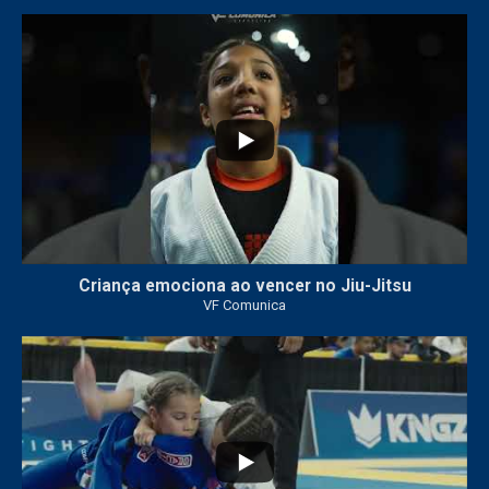
10
0
Criança emociona ao vencer no Jiu-Jitsu
VF Comunica
...
7
0