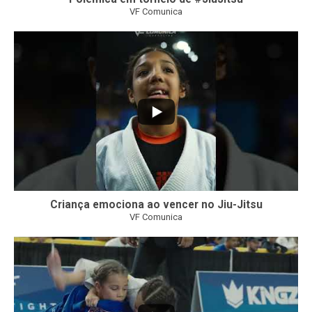
VF Comunica
10
0
Criança emociona ao vencer no Jiu-Jitsu
VF Comunica
...
7
0