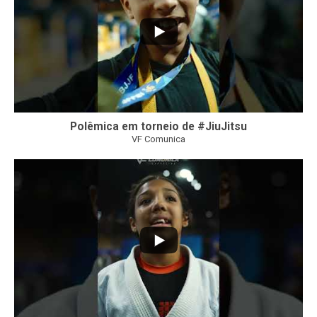
Polêmica em torneio de #JiuJitsu
VF Comunica
10
0