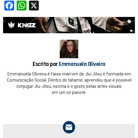
F
W
X
a
h
ce
at
b
s
o
A
o
p
k
p
Escrito por
Emmanuela Oliveira
Emmanuela Oliveira é faixa-marrom de Jiu-Jitsu e formada em
Comunicação Social. Dentro do tatame, aprendeu que é possível
conjugar Jiu-Jitsu, escrita e o gosto pelas artes visuais
em um só pacote.