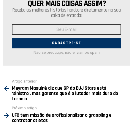
QUER MAIS COISAS ASSIM?
NEWSLETTER
Receba as melhores histórias hardcore diretamente na sua
caixa de entrada!
Endereço
de
E-
mail:
Não se preocupe, não enviamos spam
Ver
Artigo anterior
mais
Meyram Maquiné diz que GP do BJJ Stars está
‘sinistro’, mas garante que é o lutador mais duro do
torneio
Próximo artigo
UFC tem missão de profissionalizar o grappling e
contratar atletas