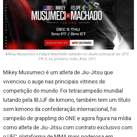
Mikey Musumeci e Felipe Machado estarão no duelo principal do UFC
FPI 9, no próximo mês. Arte: UFC
Mikey Musumeci é um atleta de Jiu-Jitsu que
vivenciou o auge nas principais vitrines de
competição do mundo. Foi tetracampeão mundial
lutando pela IBJJF de kimono, também tem um título
sem kimono da confederação internacional, foi
campeão de grappling do ONE e agora figura na mídia
como atleta de Jiu-Jitsu com contrato exclusivo com
o UFC, plataforma de MMA mais poderosa em