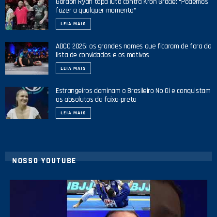
Gordon Ryan topa luta contra Kron Gracie: “Podemos
fazer a qualquer momento”
LEIA MAIS
ADCC 2026: os grandes nomes que ficaram de fora da
lista de convidados e os motivos
LEIA MAIS
Estrangeiros dominam o Brasileiro No Gi e conquistam
os absolutos da faixa-preta
LEIA MAIS
NOSSO YOUTUBE
21
1