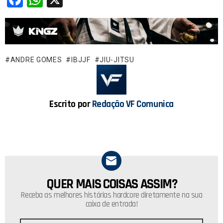
a
h
ce
at
b
s
o
A
ANDRE GOMES
IBJJF
JIU-JITSU
o
p
k
p
Escrito por
Redação VF Comunica
QUER MAIS COISAS ASSIM?
NEWSLETTER
Receba as melhores histórias hardcore diretamente na sua
caixa de entrada!
Endereço