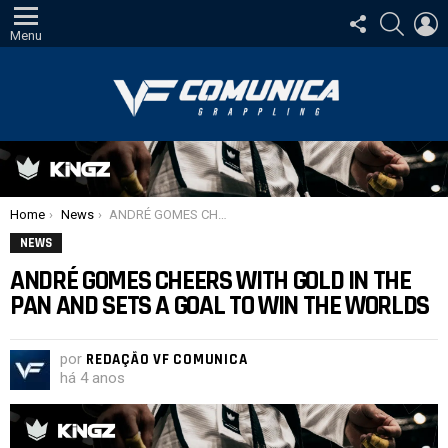
SIGA-
PESQUI
E
NOS
Menu
Você está aqui:
Home
News
ANDRÉ GOMES CHEERS WITH GOLD IN THE PAN AND SETS A GOAL TO WIN THE WORLDS
NEWS
ANDRÉ GOMES CHEERS WITH GOLD IN THE
PAN AND SETS A GOAL TO WIN THE WORLDS
por
REDAÇÃO VF COMUNICA
há 4 anos