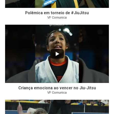
Polêmica em torneio de #JiuJitsu
VF Comunica
10
0
Criança emociona ao vencer no Jiu-Jitsu
VF Comunica
...