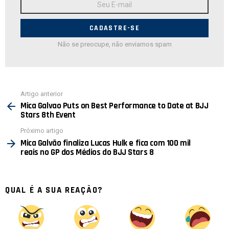
de
E-
mail:
Não se preocupe, não enviamos spam
Ver
Artigo anterior
mais
Mica Galvao Puts on Best Performance to Date at BJJ
Stars 8th Event
Próximo artigo
Mica Galvão finaliza Lucas Hulk e fica com 100 mil
reais no GP dos Médios do BJJ Stars 8
QUAL É A SUA REAÇÃO?