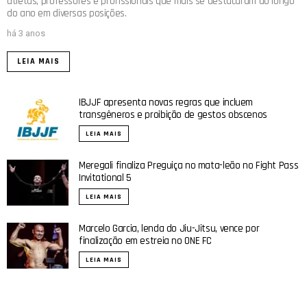
atletas, professores e profissionais que mais se destacaram ao longo
do ano em diversas posições.
há 3 anos
LEIA MAIS
IBJJF apresenta novas regras que incluem
transgêneros e proibição de gestos obscenos
LEIA MAIS
Meregali finaliza Preguiça no mata-leão no Fight Pass
Invitational 5
LEIA MAIS
Marcelo Garcia, lenda do Jiu-Jitsu, vence por
finalização em estreia no ONE FC
LEIA MAIS