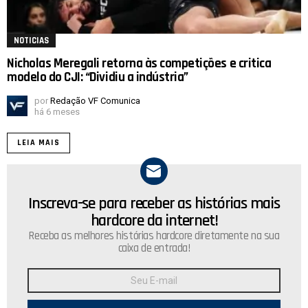
NOTICIAS
Nicholas Meregali retorna às competições e critica
modelo do CJI: “Dividiu a indústria”
por
Redação VF Comunica
há 6 meses
LEIA MAIS
Inscreva-se para receber as histórias mais
NEWSLETTER
hardcore da internet!
Receba as melhores histórias hardcore diretamente na sua
caixa de entrada!
Endereço
de
E-
mail: