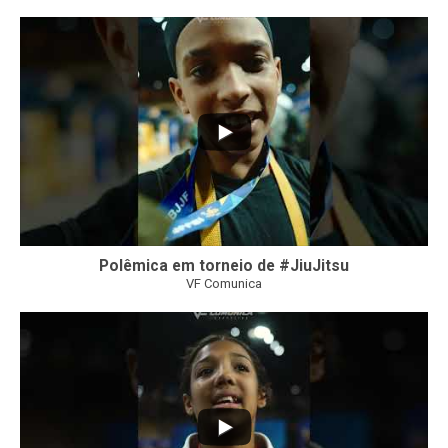
42
1
Polêmica em torneio de #JiuJitsu
VF Comunica
10
0