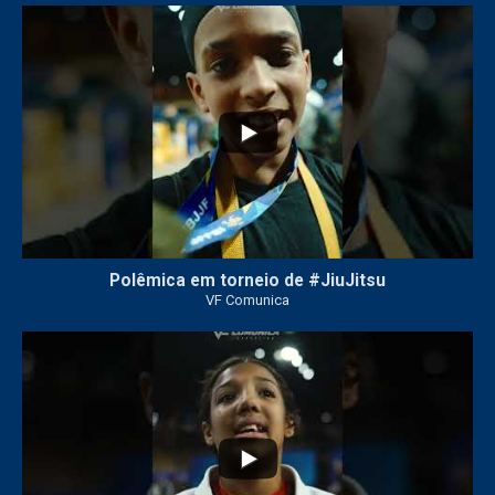
42
1
Polêmica em torneio de #JiuJitsu
VF Comunica
10
0