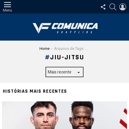
SIGA-
PESQUI
E
NOS
Menu
Você está aqui:
Home
Arquivos de Tags: jiu-jitsu
JIU-JITSU
HISTÓRIAS MAIS RECENTES