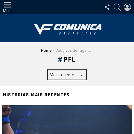
SIGA-
PESQUI
E
NOS
Menu
Você está aqui:
Home
Arquivos de Tags: PFL
PFL
HISTÓRIAS MAIS RECENTES