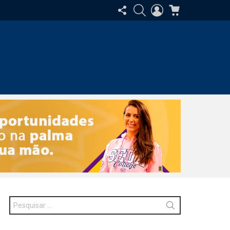
SIGA-
PESQUISAR
ENTRAR
CARRINHO
NOS
Procurar
por: