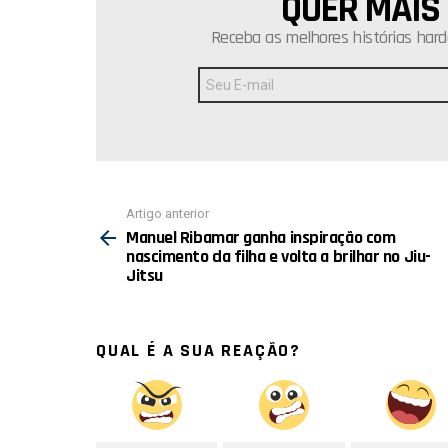
QUER MAIS
NEWSLETTER
Receba as melhores histórias hard
Endereço
de
E-
mail:
Ver
Artigo anterior
mais
Manuel Ribamar ganha inspiração com
nascimento da filha e volta a brilhar no Jiu-
Jitsu
QUAL É A SUA REAÇÃO?