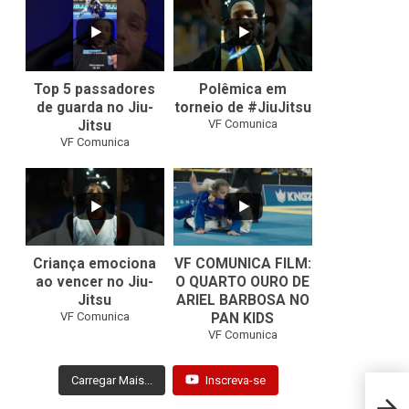
8
0
46
1
Top 5 passadores
Polêmica em
de guarda no Jiu-
torneio de #JiuJitsu
VF Comunica
Jitsu
VF Comunica
10
0
Criança emociona
VF COMUNICA FILM:
ao vencer no Jiu-
O QUARTO OURO DE
Jitsu
ARIEL BARBOSA NO
...
VF Comunica
PAN KIDS
7
0
VF Comunica
Carregar Mais...
Inscreva-se
Seaso