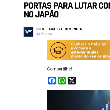
PORTAS PARA LUTAR CO
NO JAPÃO
por
REDAÇÃO VF COMUNICA
há 4 anos
Compartilhe!
F
W
X
a
h
ce
at
b
s