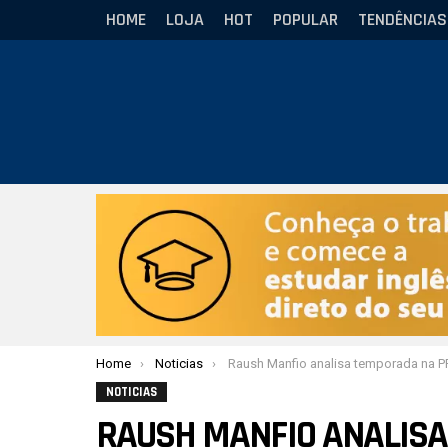
HOME
LOJA
HOT
POPULAR
TENDÊNCIAS
Você está aqui:
Home
Noticias
Raush Manfio analisa temporada na PFL e abre portas para lutar contra campeão do Rizen, no
NOTICIAS
RAUSH MANFIO ANALISA