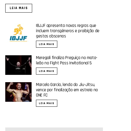
LEIA MAIS
IBJJF apresenta novas regras que
incluem transgêneros e proibição de
gestos obscenos
LEIA MAIS
Meregali finaliza Preguiça no mata-
leão no Fight Pass Invitational 5
LEIA MAIS
Marcelo Garcia, lenda do Jiu-Jitsu,
vence por finalização em estreia no
ONE FC
LEIA MAIS