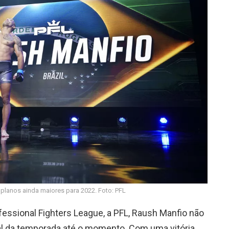
planos ainda maiores para 2022. Foto: PFL
essional Fighters League, a PFL, Raush Manfio não
nal da temporada até o momento. Com uma vitória