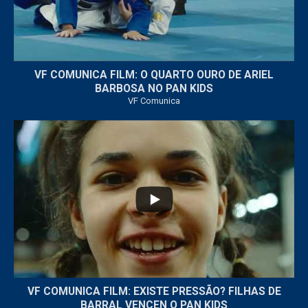
VF COMUNICA FILM: O QUARTO OURO DE ARIEL
BARBOSA NO PAN KIDS
VF Comunica
...
32
1
VF COMUNICA FILM: EXISTE PRESSÃO? FILHAS DE
BARRAL VENCEN O PAN KIDS