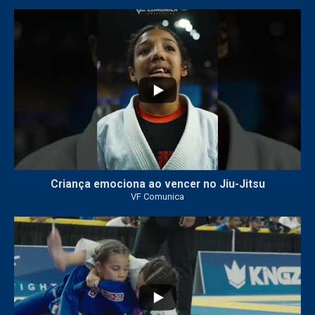
10
0
Criança emociona ao vencer no Jiu-Jitsu
VF Comunica
...
6
0