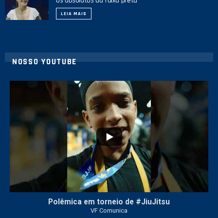
os absolutos da faixa-preta
LEIA MAIS
NOSSO YOUTUBE
42
1
Polêmica em torneio de #JiuJitsu
VF Comunica