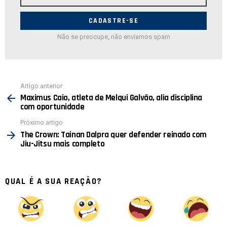
de
E-
mail:
Não se preocupe, não enviamos spam
Ver
Artigo anterior
mais
Maximus Caio, atleta de Melqui Galvão, alia disciplina
com oportunidade
Próximo artigo
The Crown: Tainan Dalpra quer defender reinado com
Jiu-Jitsu mais completo
QUAL É A SUA REAÇÃO?