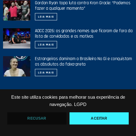
Gordon Ryan topa luta contra Kron Gracie: “Podemos
fazer a qualquer momento”
LEIA MAIS
ADCC 2026: os grandes nomes que ficaram de fora da
lista de convidados e os motivos
LEIA MAIS
Estrangeiros dominam o Brasileiro No Gi e conquistam
os absolutos da faixa-preta
LEIA MAIS
Este site utiliza cookies para melhorar sua experiência de
NOSSO YOUTUBE
navegação.
LGPD
RECUSAR
ACEITAR
24
2