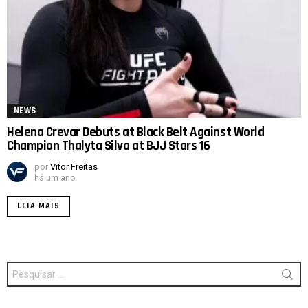
NEWS
Helena Crevar Debuts at Black Belt Against World
Champion Thalyta Silva at BJJ Stars 16
por
Vitor Freitas
há um ano
LEIA MAIS
Procurar
por: