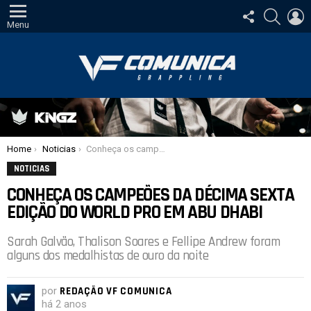
SIGA-
PESQUI
E
NOS
Menu
Você está aqui:
Home
Noticias
Conheça os campeões da décima sexta edição do World Pro em Abu Dhabi
NOTICIAS
CONHEÇA OS CAMPEÕES DA DÉCIMA SEXTA
EDIÇÃO DO WORLD PRO EM ABU DHABI
Sarah Galvão, Thalison Soares e Fellipe Andrew foram
alguns dos medalhistas de ouro da noite
por
REDAÇÃO VF COMUNICA
há 2 anos