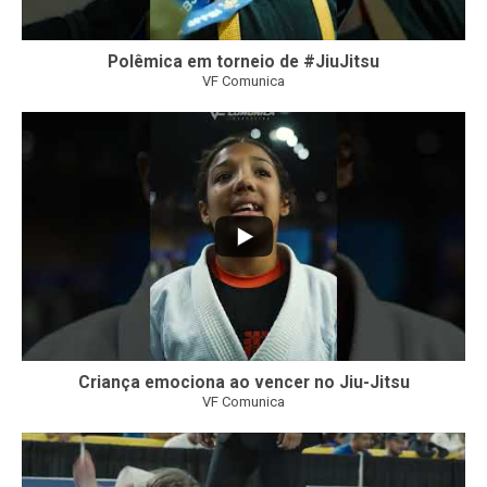
Polêmica em torneio de #JiuJitsu
VF Comunica
10
0
Criança emociona ao vencer no Jiu-Jitsu
VF Comunica
...