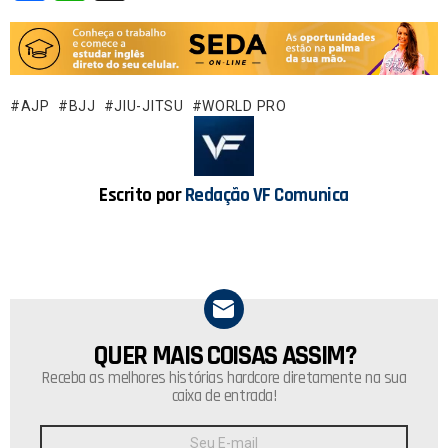
a
h
ce
at
b
s
o
A
AJP
BJJ
JIU-JITSU
WORLD PRO
o
p
k
p
Escrito por
Redação VF Comunica
QUER MAIS COISAS ASSIM?
NEWSLETTER
Receba as melhores histórias hardcore diretamente na sua
caixa de entrada!
Endereço