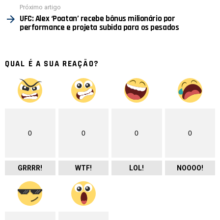
Próximo artigo
UFC: Alex ‘Poatan’ recebe bônus milionário por
performance e projeta subida para os pesados
QUAL É A SUA REAÇÃO?
0
0
0
0
GRRRR!
WTF!
LOL!
NOOOO!