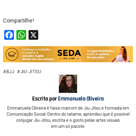
Compartilhe!
F
W
X
a
h
ce
at
b
s
o
A
BJJ
JIU-JITSU
o
p
k
p
Escrito por
Emmanuela Oliveira
Emmanuela Oliveira é faixa-marrom de Jiu-Jitsu e formada em
Comunicação Social. Dentro do tatame, aprendeu que é possível
conjugar Jiu-Jitsu, escrita e o gosto pelas artes visuais
em um só pacote.