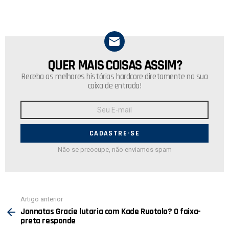
QUER MAIS COISAS ASSIM?
NEWSLETTER
Receba as melhores histórias hardcore diretamente na sua
caixa de entrada!
Endereço
de
E-
mail:
Não se preocupe, não enviamos spam
Ver
Artigo anterior
mais
Jonnatas Gracie lutaria com Kade Ruotolo? O faixa-
preta responde