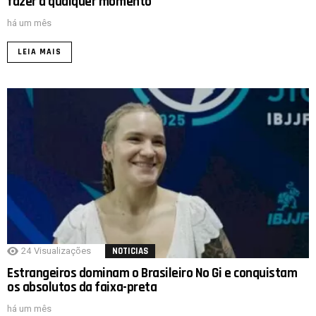
fazer a qualquer momento”
há um mês
LEIA MAIS
24
Visualizações
NOTICIAS
Estrangeiros dominam o Brasileiro No Gi e conquistam
os absolutos da faixa-preta
há um mês