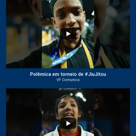
46
1
Polêmica em torneio de #JiuJitsu
VF Comunica
10
0