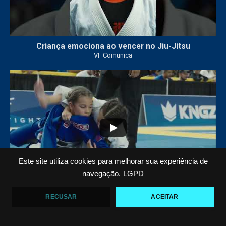
Criança emociona ao vencer no Jiu-Jitsu
VF Comunica
...
7
0
Este site utiliza cookies para melhorar sua experiência de
navegação.
LGPD
VF COMUNICA FILM: O QUARTO OURO DE ARIEL
RECUSAR
ACEITAR
BARBOSA NO PAN KIDS
VF Comunica