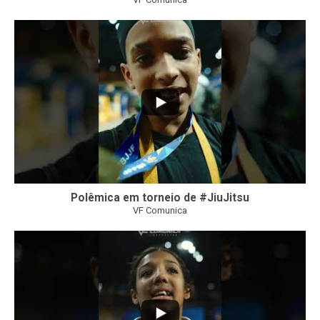
46
1
Polêmica em torneio de #JiuJitsu
VF Comunica
10
0