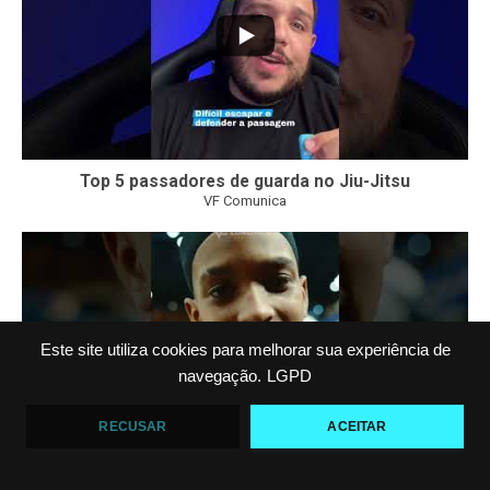
Top 5 passadores de guarda no Jiu-Jitsu
VF Comunica
46
1
Este site utiliza cookies para melhorar sua experiência de
navegação.
LGPD
RECUSAR
ACEITAR