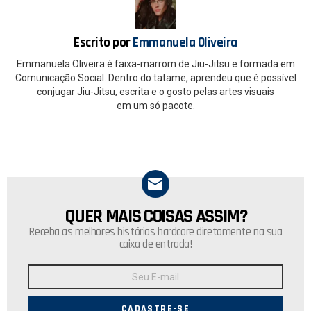
o
p
k
p
Escrito por
Emmanuela Oliveira
Emmanuela Oliveira é faixa-marrom de Jiu-Jitsu e formada em
Comunicação Social. Dentro do tatame, aprendeu que é possível
conjugar Jiu-Jitsu, escrita e o gosto pelas artes visuais
em um só pacote.
QUER MAIS COISAS ASSIM?
NEWSLETTER
Receba as melhores histórias hardcore diretamente na sua
caixa de entrada!
Endereço
de
E-
mail: