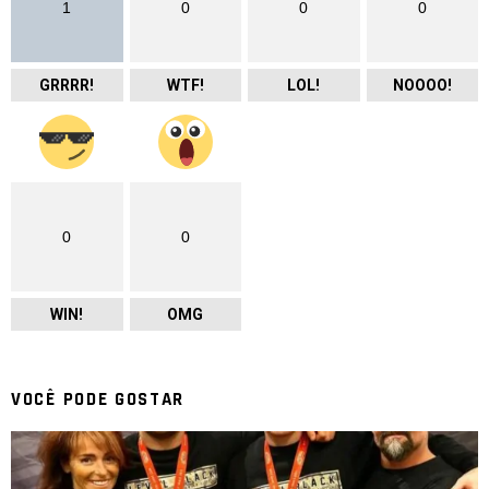
1
0
0
0
GRRRR!
WTF!
LOL!
NOOOO!
0
0
WIN!
OMG
VOCÊ PODE GOSTAR