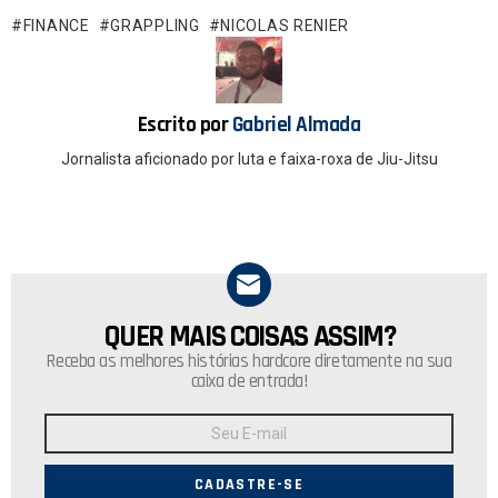
o
A
FINANCE
GRAPPLING
NICOLAS RENIER
o
p
k
p
Escrito por
Gabriel Almada
Jornalista aficionado por luta e faixa-roxa de Jiu-Jitsu
QUER MAIS COISAS ASSIM?
NEWSLETTER
Receba as melhores histórias hardcore diretamente na sua
caixa de entrada!
Endereço
de
E-
mail: