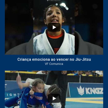
10
0
Criança emociona ao vencer no Jiu-Jitsu
VF Comunica
...
7
0