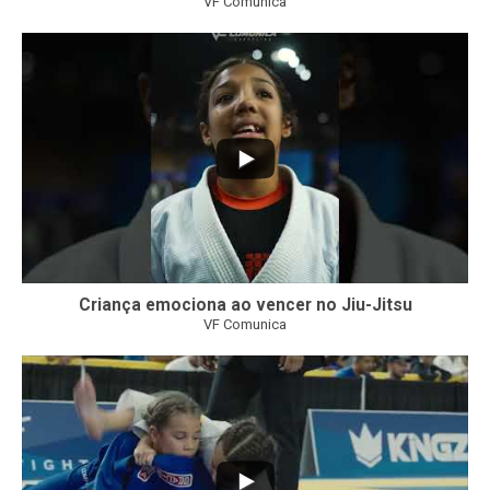
VF Comunica
10
0
Criança emociona ao vencer no Jiu-Jitsu
VF Comunica
...
7
0