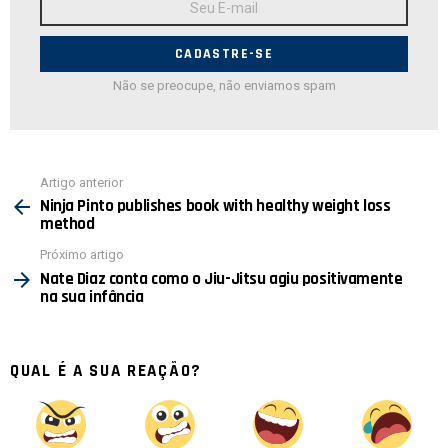
de
E-
mail:
Não se preocupe, não enviamos spam
Ver
Artigo anterior
mais
Ninja Pinto publishes book with healthy weight loss
method
Próximo artigo
Nate Diaz conta como o Jiu-Jitsu agiu positivamente
na sua infância
QUAL É A SUA REAÇÃO?