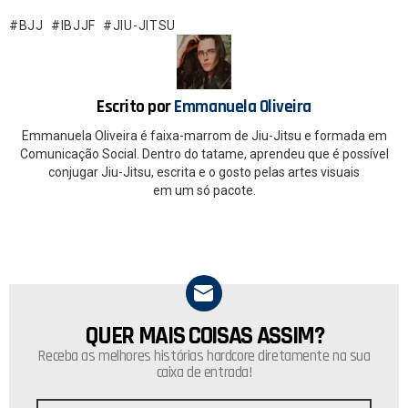
b
s
o
A
BJJ
IBJJF
JIU-JITSU
o
p
k
p
Escrito por
Emmanuela Oliveira
Emmanuela Oliveira é faixa-marrom de Jiu-Jitsu e formada em
Comunicação Social. Dentro do tatame, aprendeu que é possível
conjugar Jiu-Jitsu, escrita e o gosto pelas artes visuais
em um só pacote.
QUER MAIS COISAS ASSIM?
NEWSLETTER
Receba as melhores histórias hardcore diretamente na sua
caixa de entrada!
Endereço