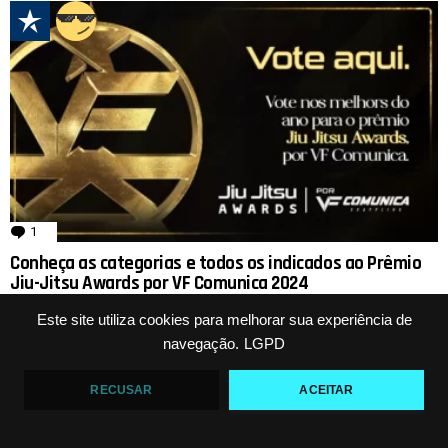
1
comentário
Conheça as categorias e todos os indicados ao Prêmio
Jiu-Jitsu Awards por VF Comunica 2024
A temporada 2023 chegou ao fim e agora é o momento de premiar os
Este site utiliza cookies para melhorar sua experiência de
atletas, professores e profissionais que mais se destacaram ao longo
navegação.
LGPD
do ano em diversas posições.
há 3 anos
RECUSAR
ACEITAR
LEIA MAIS