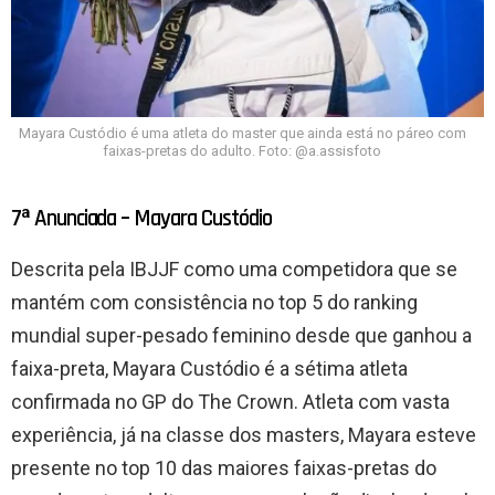
Mayara Custódio é uma atleta do master que ainda está no páreo com
faixas-pretas do adulto. Foto: @a.assisfoto
7ª Anunciada – Mayara Custódio
Descrita pela IBJJF como uma competidora que se
mantém com consistência no top 5 do ranking
mundial super-pesado feminino desde que ganhou a
faixa-preta, Mayara Custódio é a sétima atleta
confirmada no GP do The Crown. Atleta com vasta
experiência, já na classe dos masters, Mayara esteve
presente no top 10 das maiores faixas-pretas do