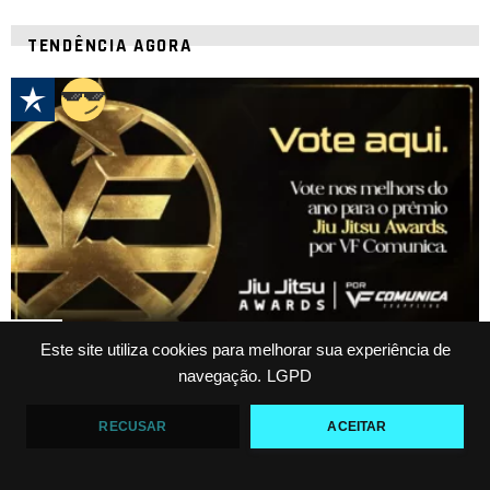
TENDÊNCIA AGORA
1
comentário
Este site utiliza cookies para melhorar sua experiência de
Conheça as categorias e todos os indicados ao Prêmio
navegação.
LGPD
Jiu-Jitsu Awards por VF Comunica 2024
A temporada 2023 chegou ao fim e agora é o momento de premiar os
RECUSAR
ACEITAR
atletas, professores e profissionais que mais se destacaram ao longo
do ano em diversas posições.