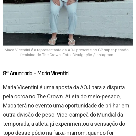
Maca Vicentini é a representante da AOJ presente no GP super-pesado
feminino do The Crown. Foto: Divulgação / Instagram
8ª Anunciada – Maria Vicentini
Maria Vicentini é uma aposta da AOJ para a disputa
pela coroa no The Crown. Atleta do meio-pesado,
Maca terá no evento uma oportunidade de brilhar em
outra divisão de peso. Vice-campeã do Mundial da
temporada, a atleta já experimentou a sensação do
topo desse pódio na faixa-marrom, quando foi