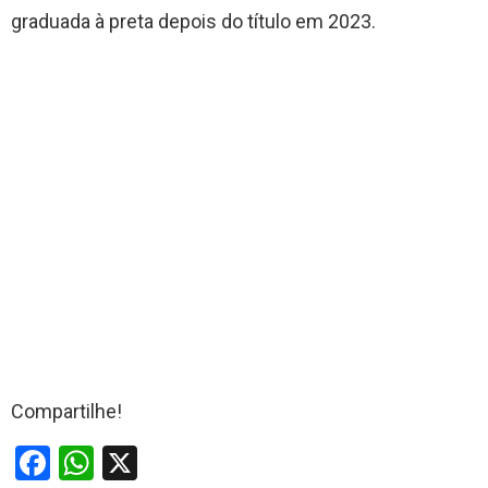
graduada à preta depois do título em 2023.
Compartilhe!
F
W
X