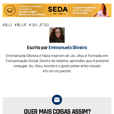
a
h
ce
at
b
s
o
A
BJJ
IBJJF
JIU-JITSU
o
p
k
p
Escrito por
Emmanuela Oliveira
Emmanuela Oliveira é faixa-marrom de Jiu-Jitsu e formada em
Comunicação Social. Dentro do tatame, aprendeu que é possível
conjugar Jiu-Jitsu, escrita e o gosto pelas artes visuais
em um só pacote.
QUER MAIS COISAS ASSIM?
NEWSLETTER