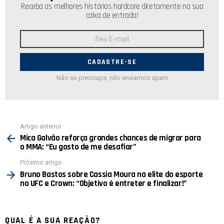
Receba as melhores histórias hardcore diretamente na sua
caixa de entrada!
Endereço
de
E-
mail:
Não se preocupe, não enviamos spam
Ver
Artigo anterior
mais
Mica Galvão reforça grandes chances de migrar para
o MMA: “Eu gosto de me desafiar”
Próximo artigo
Bruno Bastos sobre Cassia Moura na elite do esporte
no UFC e Crown: “Objetivo é entreter e finalizar!”
QUAL É A SUA REAÇÃO?