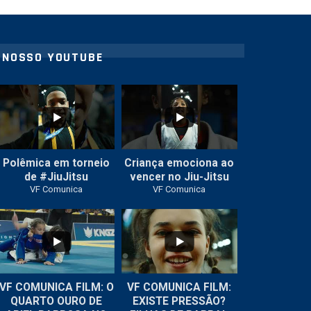
NOSSO YOUTUBE
42
1
10
0
Polêmica em torneio
Criança emociona ao
de #JiuJitsu
vencer no Jiu-Jitsu
VF Comunica
VF Comunica
VF COMUNICA FILM: O
VF COMUNICA FILM:
...
...
QUARTO OURO DE
EXISTE PRESSÃO?