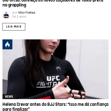
Jiu-Jitsu: Conheça os novos caçadores de faixa-preta
no grappling
por
Vitor Freitas
há 2 anos
LEIA MAIS
NEWS
Helena Crevar antes do BJJ Stars: “Isso me dá confiança
para finalizar”