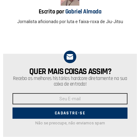
k
p
Escrito por
Gabriel Almada
Jornalista aficionado por luta e faixa-roxa de Jiu-Jitsu
QUER MAIS COISAS ASSIM?
NEWSLETTER
Receba as melhores histórias hardcore diretamente na sua
caixa de entrada!
Endereço
de
E-
mail:
Não se preocupe, não enviamos spam