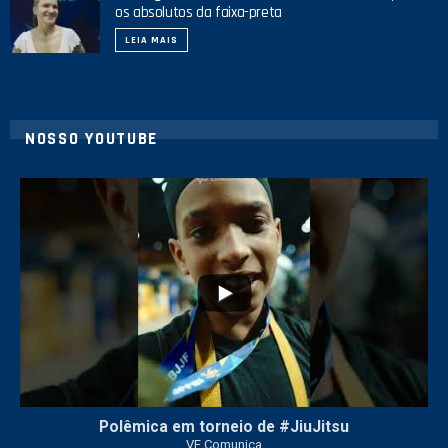
os absolutos da faixa-preta
LEIA MAIS
NOSSO YOUTUBE
42
1
Polêmica em torneio de #JiuJitsu
VF Comunica