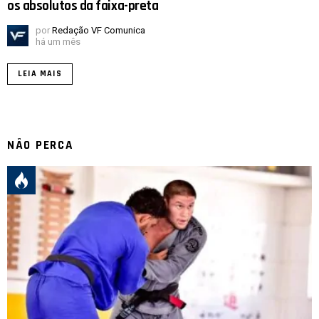
os absolutos da faixa-preta
por
Redação VF Comunica
há um mês
LEIA MAIS
NÃO PERCA