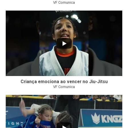
VF Comunica
10
0
Criança emociona ao vencer no Jiu-Jitsu
VF Comunica
...
6
0