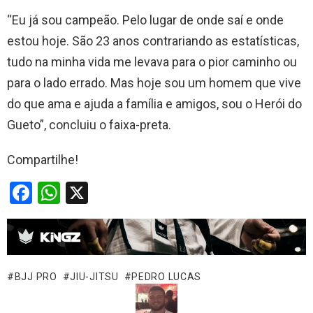
“Eu já sou campeão. Pelo lugar de onde saí e onde
estou hoje. São 23 anos contrariando as estatísticas,
tudo na minha vida me levava para o pior caminho ou
para o lado errado. Mas hoje sou um homem que vive
do que ama e ajuda a família e amigos, sou o Herói do
Gueto”, concluiu o faixa-preta.
Compartilhe!
F
W
X
a
h
ce
at
b
s
o
A
BJJ PRO
JIU-JITSU
PEDRO LUCAS
o
p