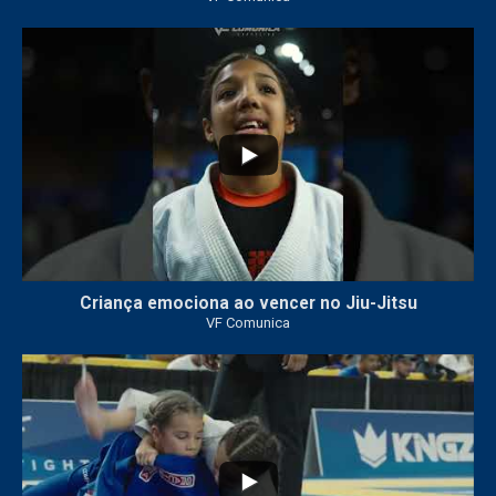
10
0
Criança emociona ao vencer no Jiu-Jitsu
VF Comunica
...
6
0