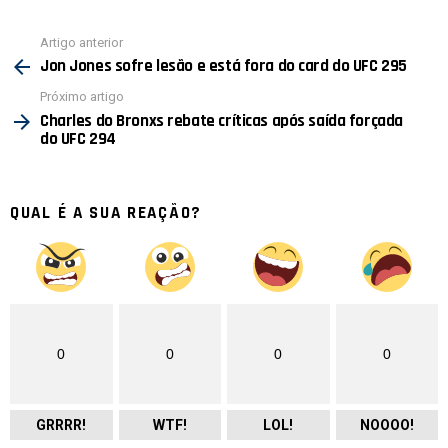
Ver
Artigo anterior
mais
Jon Jones sofre lesão e está fora do card do UFC 295
Próximo artigo
Charles do Bronxs rebate críticas após saída forçada
do UFC 294
QUAL É A SUA REAÇÃO?
0
0
0
0
GRRRR!
WTF!
LOL!
NOOOO!