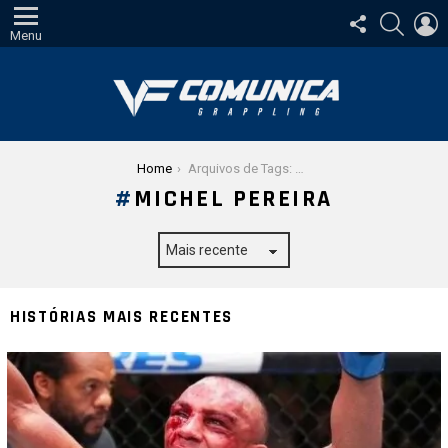
SIGA-
PESQUI
E
NOS
Menu
Você está aqui:
Home
Arquivos de Tags: Michel Pereira
MICHEL PEREIRA
HISTÓRIAS MAIS RECENTES