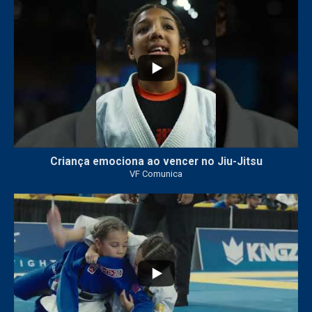
10
0
Criança emociona ao vencer no Jiu-Jitsu
VF Comunica
...
7
0