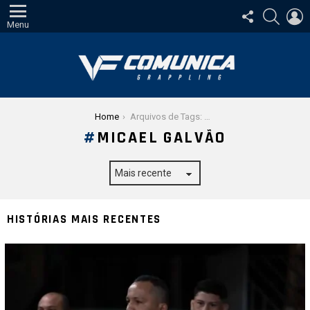
SIGA-
PESQUI
E
NOS
Menu
Você está aqui:
Home
Arquivos de Tags: Micael Galvão
MICAEL GALVÃO
HISTÓRIAS MAIS RECENTES