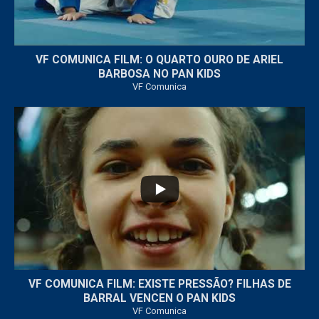
VF COMUNICA FILM: O QUARTO OURO DE ARIEL
BARBOSA NO PAN KIDS
VF Comunica
...
32
1
VF COMUNICA FILM: EXISTE PRESSÃO? FILHAS DE
BARRAL VENCEN O PAN KIDS
VF Comunica