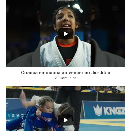
10
0
Criança emociona ao vencer no Jiu-Jitsu
VF Comunica
...
6
0