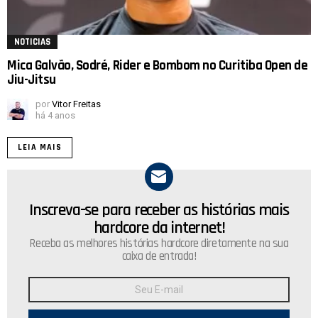
NOTICIAS
Mica Galvão, Sodré, Rider e Bombom no Curitiba Open de
Jiu-Jitsu
por
Vitor Freitas
há 4 anos
LEIA MAIS
Inscreva-se para receber as histórias mais
NEWSLETTER
hardcore da internet!
Receba as melhores histórias hardcore diretamente na sua
caixa de entrada!
Endereço
de
E-
mail: