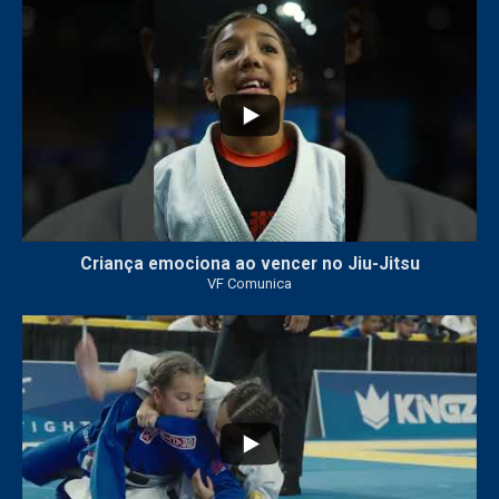
10
0
Criança emociona ao vencer no Jiu-Jitsu
VF Comunica
...
6
0