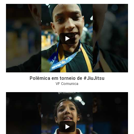
47
1
Polêmica em torneio de #JiuJitsu
VF Comunica
10
0