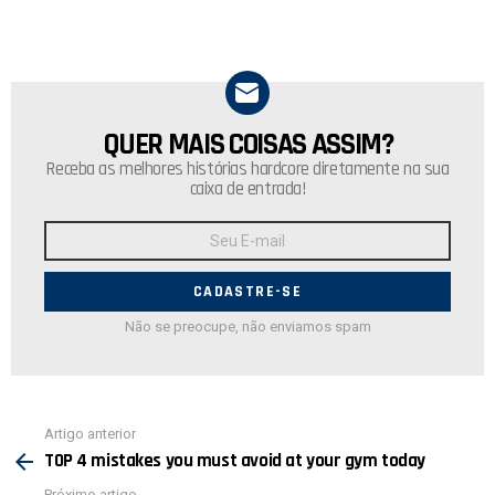
QUER MAIS COISAS ASSIM?
NEWSLETTER
Receba as melhores histórias hardcore diretamente na sua
caixa de entrada!
Endereço
de
E-
mail:
Não se preocupe, não enviamos spam
Ver
Artigo anterior
mais
TOP 4 mistakes you must avoid at your gym today
Próximo artigo