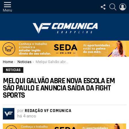
SIGA-
PESQUI
E
NOS
Menu
Você está aqui:
Home
Noticias
Melqui Galvão abre nova escola em São Paulo e anuncia saída da Fight Sports
NOTICIAS
MELQUI GALVÃO ABRE NOVA ESCOLA EM
SÃO PAULO E ANUNCIA SAÍDA DA FIGHT
SPORTS
por
REDAÇÃO VF COMUNICA
há 4 anos