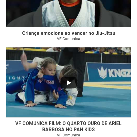
Criança emociona ao vencer no Jiu-Jitsu
VF Comunica
...
7
0
VF COMUNICA FILM: O QUARTO OURO DE ARIEL
BARBOSA NO PAN KIDS
VF Comunica