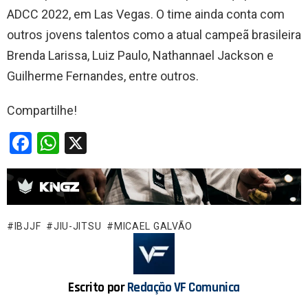
ADCC 2022, em Las Vegas. O time ainda conta com
outros jovens talentos como a atual campeã brasileira
Brenda Larissa, Luiz Paulo, Nathannael Jackson e
Guilherme Fernandes, entre outros.
Compartilhe!
F
W
X
a
h
ce
at
b
s
o
A
IBJJF
JIU-JITSU
MICAEL GALVÃO
o
p
k
p
Escrito por
Redação VF Comunica