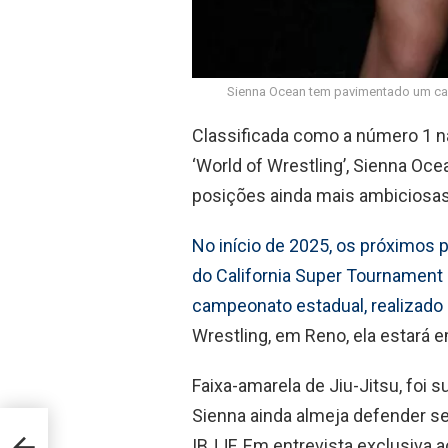
Sienna Ocean tem pavimentado um cami
Classificada como a número 1 na
‘World of Wrestling’, Sienna Oce
posições ainda mais ambiciosas
No início de 2025, os próximos
do California Super Tournament
campeonato estadual, realizado 
Wrestling, em Reno, ela estará em
Faixa-amarela de Jiu-Jitsu, foi s
Sienna ainda almeja defender se
 ser o
o,
IBJJF. Em entrevista exclusiva a