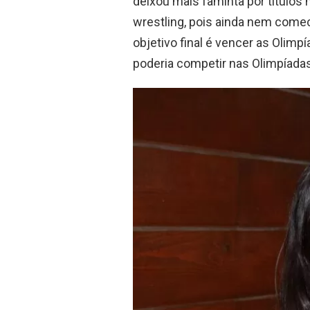
deixou mais faminta por títulos
wrestling, pois ainda nem come
objetivo final é vencer as Olimp
poderia competir nas Olimpíadas