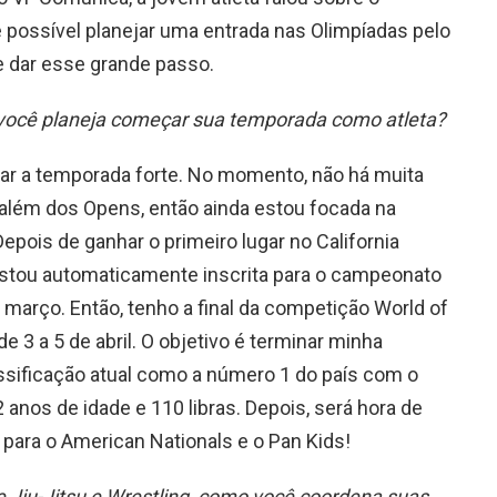
á é possível planejar uma entrada nas Olimpíadas pelo
e dar esse grande passo.
ocê planeja começar sua temporada como atleta?
r a temporada forte. No momento, não há muita
 além dos Opens, então ainda estou focada na
pois de ganhar o primeiro lugar no California
tou automaticamente inscrita para o campeonato
 março. Então, tenho a final da competição World of
e 3 a 5 de abril. O objetivo é terminar minha
sificação atual como a número 1 do país com o
12 anos de idade e 110 libras. Depois, será hora de
r para o American Nationals e o Pan Kids!
Jiu-Jitsu e Wrestling, como você coordena suas