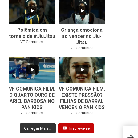
42
1
10
0
Polêmica em
Criança emociona
torneio de #JiuJitsu
ao vencer no Jiu-
VF Comunica
Jitsu
VF Comunica
VF COMUNICA FILM:
VF COMUNICA FILM:
O QUARTO OURO DE
EXISTE PRESSÃO?
ARIEL BARBOSA NO
FILHAS DE BARRAL
...
...
PAN KIDS
VENCEN O PAN KIDS
6
0
32
1
VF Comunica
VF Comunica
Carregar Mais...
Inscreva-se
UFC FP