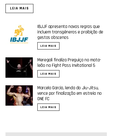
LEIA MAIS
IBJJF apresenta novas regras que
incluem transgêneros e proibição de
gestos obscenos
LEIA MAIS
Meregali finaliza Preguiça no mata-
leão no Fight Pass Invitational 5
LEIA MAIS
Marcelo Garcia, lenda do Jiu-Jitsu,
vence por finalização em estreia no
ONE FC
LEIA MAIS