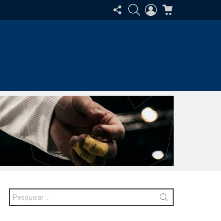
SIGA-
PESQUISAR
ENTRAR
CARRINHO
NOS
Procurar
por: