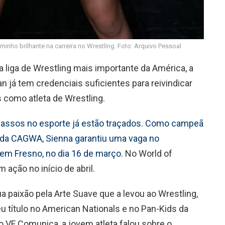
nho brilhante na carreira no Wrestling. Foto: Arquivo Pessoal
 liga de Wrestling mais importante da América, a
an já tem credenciais suficientes para reivindicar
 como atleta de Wrestling.
 passos no esporte já estão traçados. Como campeã
 da CAGWA, Sienna garantiu uma vaga no
em Fresno, no dia 16 de março.
No World of
 ação no início de abril.
ua paixão pela Arte Suave que a levou ao Wrestling,
u título no American Nationals e no Pan-Kids da
o VF Comunica, a jovem atleta falou sobre o