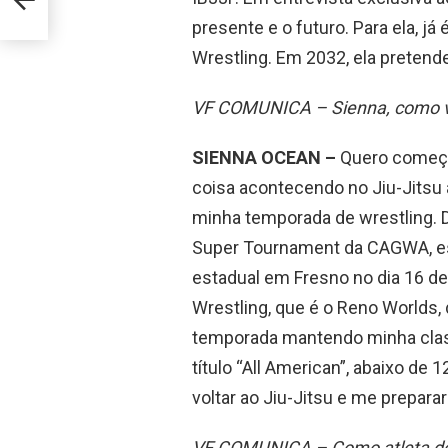
presente e o futuro. Para ela, j
Wrestling. Em 2032, ela pretend
VF COMUNICA – Sienna, como v
SIENNA OCEAN –
Quero começa
coisa acontecendo no Jiu-Jitsu
minha temporada de wrestling. De
Super Tournament da CAGWA, es
estadual em Fresno no dia 16 de
Wrestling, que é o Reno Worlds, d
temporada mantendo minha clas
título “All American”, abaixo de 
voltar ao Jiu-Jitsu e me prepara
VF COMUNICA – Como atleta de 