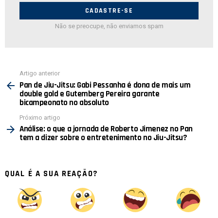
mail:
Não se preocupe, não enviamos spam
Ver
Artigo anterior
mais
Pan de Jiu-Jitsu: Gabi Pessanha é dona de mais um
double gold e Gutemberg Pereira garante
bicampeonato no absoluto
Próximo artigo
Análise: o que a jornada de Roberto Jimenez no Pan
tem a dizer sobre o entretenimento no Jiu-Jitsu?
QUAL É A SUA REAÇÃO?