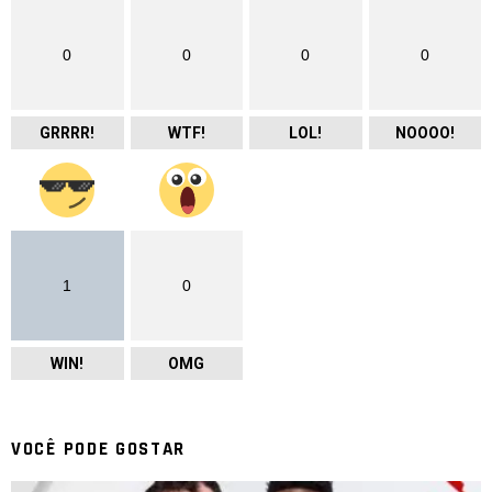
0
0
0
0
GRRRR!
WTF!
LOL!
NOOOO!
1
0
WIN!
OMG
VOCÊ PODE GOSTAR