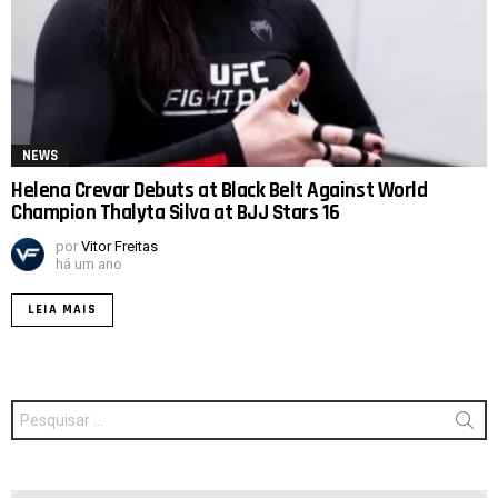
NEWS
Helena Crevar Debuts at Black Belt Against World
Champion Thalyta Silva at BJJ Stars 16
por
Vitor Freitas
há um ano
LEIA MAIS
Procurar
por: