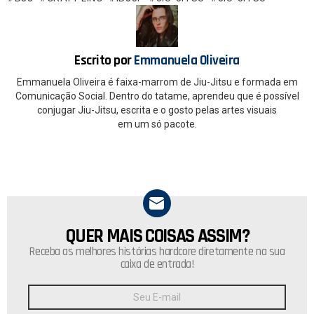
o
A
o
p
k
p
Escrito por
Emmanuela Oliveira
Emmanuela Oliveira é faixa-marrom de Jiu-Jitsu e formada em
Comunicação Social. Dentro do tatame, aprendeu que é possível
conjugar Jiu-Jitsu, escrita e o gosto pelas artes visuais
em um só pacote.
QUER MAIS COISAS ASSIM?
NEWSLETTER
Receba as melhores histórias hardcore diretamente na sua
caixa de entrada!
Endereço
de
E-