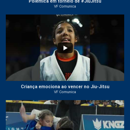
Polêmica em torneio de #JiuJitsu
VF Comunica
10
0
Criança emociona ao vencer no Jiu-Jitsu
VF Comunica
...
7
0