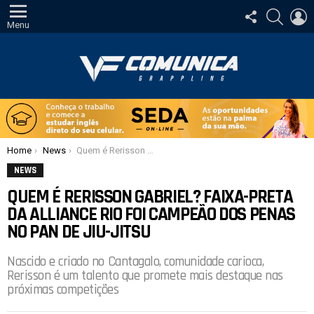
SIGA-
PESQUI
E
NOS
Menu
Você está aqui:
Home
News
Quem é Rerisson Gabriel? Faixa-preta da Alliance Rio foi campeão dos penas no Pan de Jiu-Jitsu
NEWS
QUEM É RERISSON GABRIEL? FAIXA-PRETA
DA ALLIANCE RIO FOI CAMPEÃO DOS PENAS
NO PAN DE JIU-JITSU
Nascido e criado no Cantagalo, comunidade carioca,
Rerisson é um talento que promete mais destaque nas
próximas competições