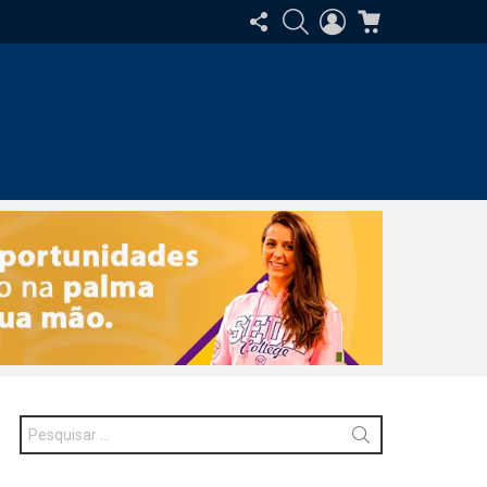
SIGA-
PESQUISAR
ENTRAR
CARRINHO
NOS
Procurar
por: