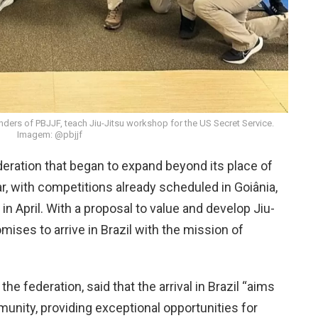
ders of PBJJF, teach Jiu-Jitsu workshop for the US Secret Service.
Imagem: @pbjjf
deration that began to expand beyond its place of
 year, with competitions already scheduled in Goiânia,
 in April. With a proposal to value and develop Jiu-
omises to arrive in Brazil with the mission of
the federation, said that the arrival in Brazil “aims
unity, providing exceptional opportunities for