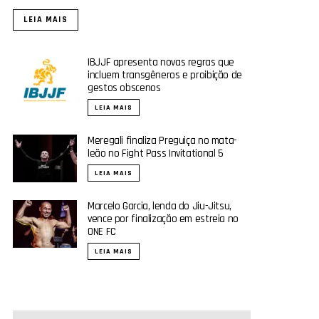
LEIA MAIS
IBJJF apresenta novas regras que
incluem transgêneros e proibição de
gestos obscenos
LEIA MAIS
Meregali finaliza Preguiça no mata-
leão no Fight Pass Invitational 5
LEIA MAIS
Marcelo Garcia, lenda do Jiu-Jitsu,
vence por finalização em estreia no
ONE FC
LEIA MAIS