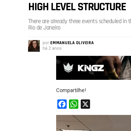
HIGH LEVEL STRUCTURE
There are already three events scheduled in t
Rio de Janeiro
por
EMMANUELA OLIVEIRA
há 2 anos
Compartilhe!
F
W
X
a
h
ce
at