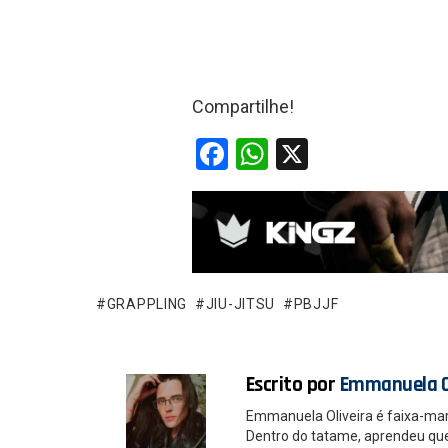
Compartilhe!
F
W
X
a
h
ce
at
b
s
o
A
o
p
GRAPPLING
JIU-JITSU
PBJJF
k
p
Escrito por
Emmanuela O
Emmanuela Oliveira é faixa-ma
Dentro do tatame, aprendeu que é