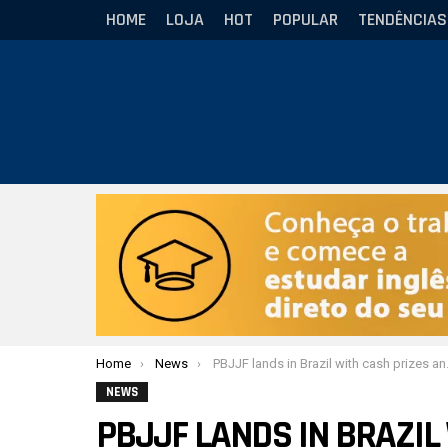
HOME
LOJA
HOT
POPULAR
TENDÊNCIAS
Você está aqui:
Home
News
PBJJF lands in Brazil with cash prizes and high level structure
NEWS
PBJJF LANDS IN BRAZIL