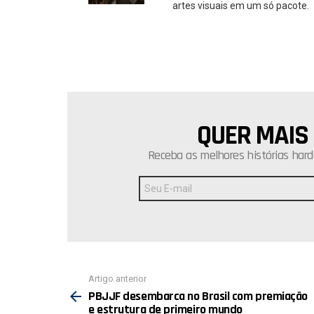
artes visuais em um só pacote.
QUER MAIS
NEWSLETTER
Receba as melhores histórias hard
Endereço
de
E-
mail:
Ver
Artigo anterior
mais
PBJJF desembarca no Brasil com premiação
e estrutura de primeiro mundo