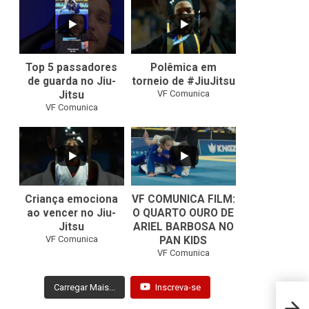
8
0
46
1
Top 5 passadores
Polêmica em
de guarda no Jiu-
torneio de #JiuJitsu
VF Comunica
Jitsu
VF Comunica
10
0
Criança emociona
VF COMUNICA FILM:
ao vencer no Jiu-
O QUARTO OURO DE
Jitsu
ARIEL BARBOSA NO
...
VF Comunica
PAN KIDS
7
0
VF Comunica
Carregar Mais...
Inscreva-se
Paulo