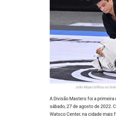
o
p
k
p
João Miyao brilhou no Gra
A Divisão Masters foi a primeir
sábado, 27 de agosto de 2022. C
Watsco Center, na cidade mais f