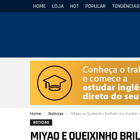
HOME
LOJA
HOT
POPULAR
TENDÊNCIAS
Você está aqui:
Home
Noticias
Miyao e Queixinho brilham no master do Grand Slam M
NOTICIAS
MIYAO E QUEIXINHO BR