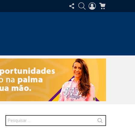
SIGA-
PESQUISAR
ENTRAR
CARRINHO
NOS
Procurar
por: