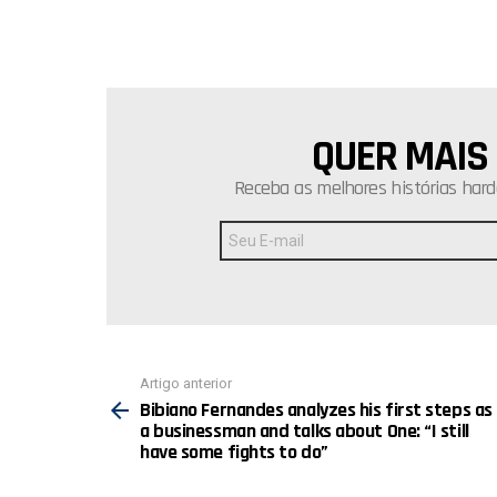
QUER MAIS
NEWSLETTER
Receba as melhores histórias hard
Endereço
de
E-
mail:
Ver
Artigo anterior
mais
Bibiano Fernandes analyzes his first steps as
a businessman and talks about One: “I still
have some fights to do”