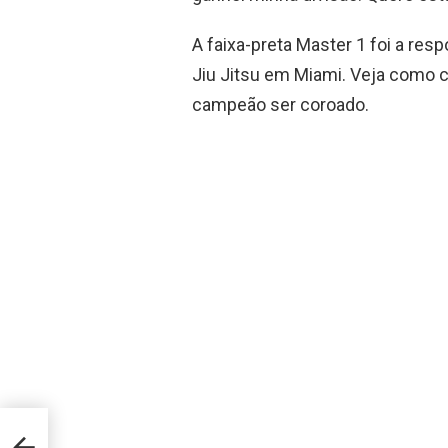
A faixa-preta Master 1 foi a re
Jiu Jitsu em Miami. Veja como c
campeão ser coroado.
 as a
ave