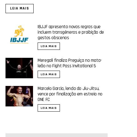
LEIA MAIS
IBJJF apresenta novas regras que
incluem transgêneros e proibição de
gestos obscenos
LEIA MAIS
Meregali finaliza Preguiça no mata-
leão no Fight Pass Invitational 5
LEIA MAIS
Marcelo Garcia, lenda do Jiu-Jitsu,
vence por finalização em estreia no
ONE FC
LEIA MAIS