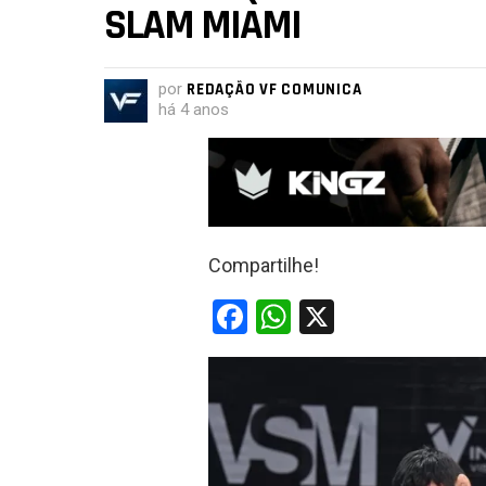
SLAM MIAMI
por
REDAÇÃO VF COMUNICA
há 4 anos
Compartilhe!
F
W
X
a
h
ce
at
b
s
o
A