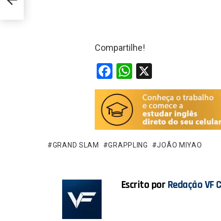
Compartilhe!
F
W
X
a
h
ce
at
b
s
o
A
o
p
GRAND SLAM
GRAPPLING
JOÃO MIYAO
k
p
Escrito por
Redação VF 