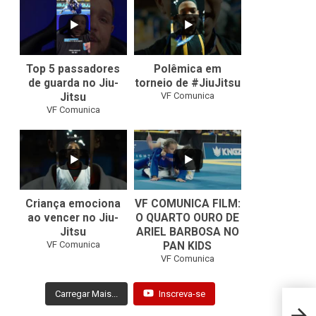
8
0
46
1
Top 5 passadores
Polêmica em
de guarda no Jiu-
torneio de #JiuJitsu
VF Comunica
Jitsu
VF Comunica
10
0
Criança emociona
VF COMUNICA FILM:
ao vencer no Jiu-
O QUARTO OURO DE
Jitsu
ARIEL BARBOSA NO
...
VF Comunica
PAN KIDS
7
0
VF Comunica
Carregar Mais...
Inscreva-se
Johna
Rodri