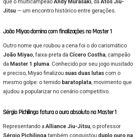
que o multicampeão
Andy Murasaki
, da
Atos Jiu-
Jitsu
— um encontro histórico entre gerações.
João Miyao domina com finalizações no Master 1
Outro nome que roubou a cena foi o do carismático
João Miyao
, faixa-preta da
Cícero Costha
, campeão
da
Master 1 pluma
. Conhecido por seu jogo inusitado
e preciso, Miyao finalizou
suas duas lutas
com o
mesmo golpe: o temido
baratoplata
, movimento que
ajudou a popularizar no cenário competitivo.
Sérgio Pichilinga fatura o ouro absoluto na Master 1
Representando a
Alliance Jiu-Jitsu
, o professor
Sérgio Pichilinga
também conquistou
duplo ouro na