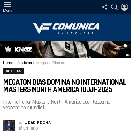
SIGA-
PESQUI
E
NOS
Menu
Você está aqui:
Home
Noticias
Megaton Dias domina no International Masters North America IBJJF 2025
NOTICIAS
MEGATON DIAS DOMINA NO INTERNATIONAL
MASTERS NORTH AMERICA IBJJF 2025
International Masters North America aconteceu na
véspera do Mundial.
por
JOAO ROCHA
há um ano