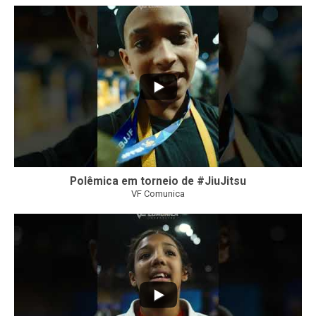
47
1
Polêmica em torneio de #JiuJitsu
VF Comunica
10
0