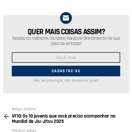
QUER MAIS COISAS ASSIM?
NEWSLETTER
Receba as melhores histórias hardcore diretamente na sua
caixa de entrada!
Endereço
de
E-
mail:
Não se preocupe, não enviamos spam
Ver
Artigo anterior
mais
VF10: Os 10 juvenis que você precisa acompanhar no
Mundial de Jiu-Jitsu 2025
Próximo artigo