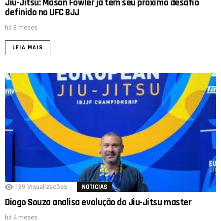
Jiu-Jitsu: Mason Fowler já tem seu próximo desafio
definido no UFC BJJ
há 3 meses
LEIA MAIS
139
Visualizações
NOTICIAS
Diogo Souza analisa evolução do Jiu-Jitsu master
há 4 meses