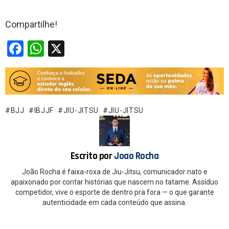
Compartilhe!
F
W
X
a
h
ce
at
b
s
o
A
BJJ
IBJJF
JIU-JITSU
JIU-JITSU
o
p
k
p
Escrito por
Joao Rocha
João Rocha é faixa-roxa de Jiu-Jitsu, comunicador nato e
apaixonado por contar histórias que nascem no tatame. Assíduo
competidor, vive o esporte de dentro pra fora — o que garante
autenticidade em cada conteúdo que assina.