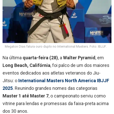
Megaton Dias fatura ouro duplo no International Masters. Foto: IBJJF.
Na última
quarta-feira (28)
, a
Walter Pyramid
, em
Long Beach, Califórnia
, foi palco de um dos maiores
eventos dedicados aos atletas veteranos do Jiu-
Jitsu: o
International Masters North America IBJJF
2025
. Reunindo grandes nomes das categorias
Master 1 até Master 7
, o campeonato serviu como
vitrine para lendas e promessas da faixa-preta acima
dos 30 anos.