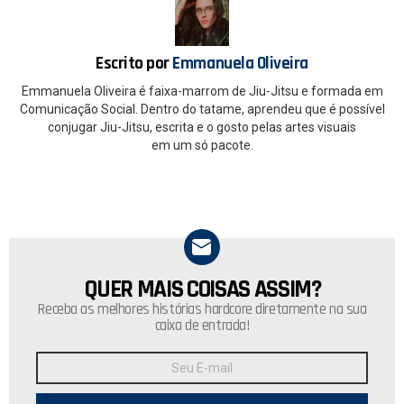
o
p
k
p
Escrito por
Emmanuela Oliveira
Emmanuela Oliveira é faixa-marrom de Jiu-Jitsu e formada em
Comunicação Social. Dentro do tatame, aprendeu que é possível
conjugar Jiu-Jitsu, escrita e o gosto pelas artes visuais
em um só pacote.
QUER MAIS COISAS ASSIM?
NEWSLETTER
Receba as melhores histórias hardcore diretamente na sua
caixa de entrada!
Endereço
de
E-
mail: