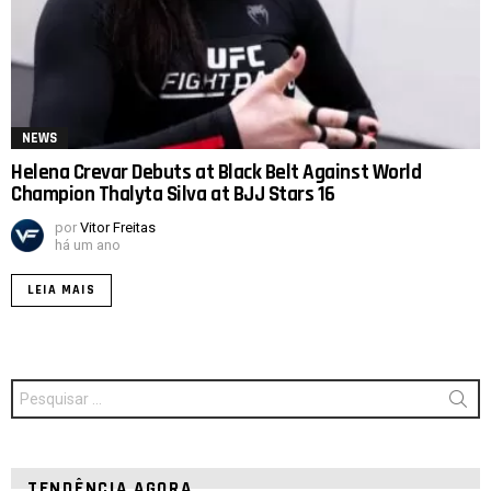
NEWS
Helena Crevar Debuts at Black Belt Against World
Champion Thalyta Silva at BJJ Stars 16
por
Vitor Freitas
há um ano
LEIA MAIS
Procurar
por:
TENDÊNCIA AGORA