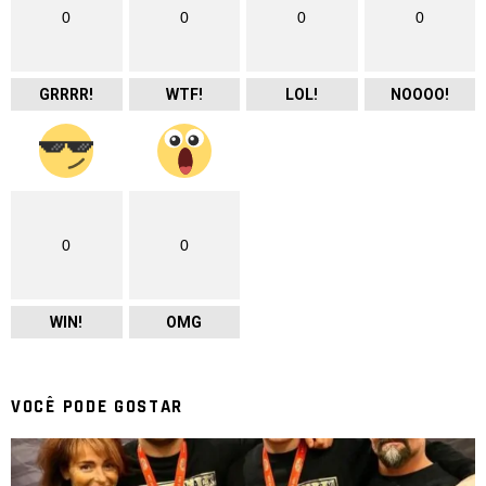
0
0
0
0
GRRRR!
WTF!
LOL!
NOOOO!
0
0
WIN!
OMG
VOCÊ PODE GOSTAR