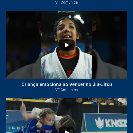
VF Comunica
10
0
Criança emociona ao vencer no Jiu-Jitsu
VF Comunica
...
7
0