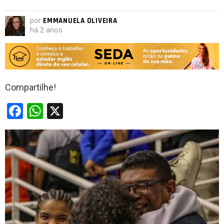
por
EMMANUELA OLIVEIRA
há 2 anos
Compartilhe!
F
W
X
a
h
ce
at
b
s
o
A
o
p
k
p