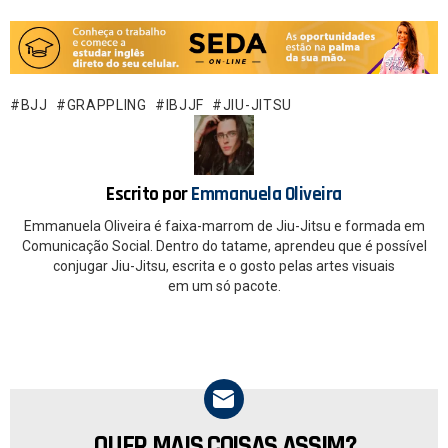
a
h
ce
at
b
s
o
A
BJJ
GRAPPLING
IBJJF
JIU-JITSU
o
p
k
p
Escrito por
Emmanuela Oliveira
Emmanuela Oliveira é faixa-marrom de Jiu-Jitsu e formada em
Comunicação Social. Dentro do tatame, aprendeu que é possível
conjugar Jiu-Jitsu, escrita e o gosto pelas artes visuais
em um só pacote.
QUER MAIS COISAS ASSIM?
NEWSLETTER