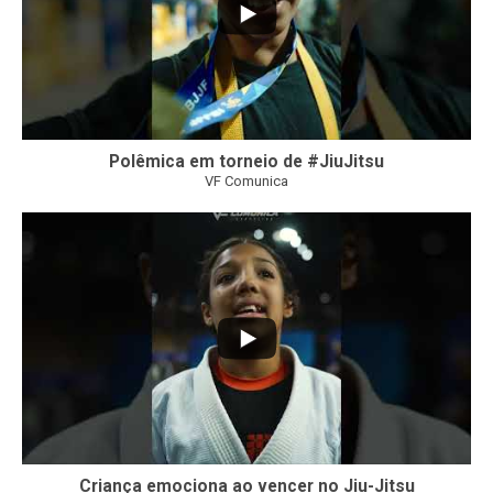
Polêmica em torneio de #JiuJitsu
VF Comunica
10
0
Criança emociona ao vencer no Jiu-Jitsu