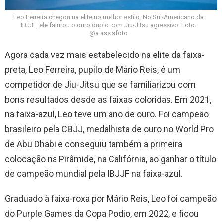
Leo Ferreira chegou na elite no melhor estilo. No Sul-Americano da
IBJJF, ele faturou o ouro duplo com Jiu-Jitsu agressivo. Foto:
@a.assisfoto
Agora cada vez mais estabelecido na elite da faixa-
preta, Leo Ferreira, pupilo de Mário Reis, é um
competidor de Jiu-Jitsu que se familiarizou com
bons resultados desde as faixas coloridas. Em 2021,
na faixa-azul, Leo teve um ano de ouro. Foi campeão
brasileiro pela CBJJ, medalhista de ouro no World Pro
de Abu Dhabi e conseguiu também a primeira
colocação na Pirâmide, na Califórnia, ao ganhar o título
de campeão mundial pela IBJJF na faixa-azul.
Graduado à faixa-roxa por Mário Reis, Leo foi campeão
do Purple Games da Copa Podio, em 2022, e ficou