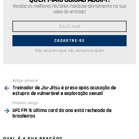
Receba as melhores histórias hardcore diretamente na sua
caixa de entrada!
Endereço
de
E-
mail:
Não se preocupe, não enviamos spam
Ver
Artigo anterior
mais
Treinador de Jiu-Jitsu é preso após acusação de
estupro de vulnerável e exploração sexual
Próximo artigo
UFC FPI 9: último card do ano está recheado de
brasileiros
QUAL É A SUA REAÇÃO?