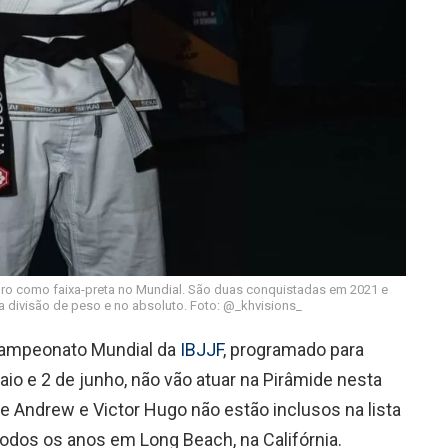
ro como faixa-preta no Mundial. São duas conquistadas em 2021 e
a divisão de peso e no absoluto. Foto: @_khvisions_
Campeonato Mundial da
IBJJF
, programado para
io e 2 de junho, não vão atuar na Pirâmide nesta
pe Andrew e Victor Hugo não estão inclusos na lista
todos os anos em Long Beach, na Califórnia.