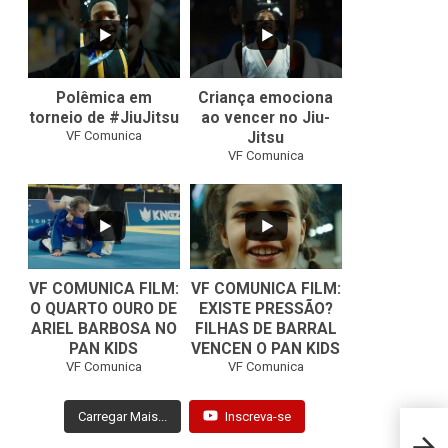
42
1
10
0
Polêmica em
Criança emociona
torneio de #JiuJitsu
ao vencer no Jiu-
VF Comunica
Jitsu
VF Comunica
VF COMUNICA FILM:
VF COMUNICA FILM:
O QUARTO OURO DE
EXISTE PRESSÃO?
ARIEL BARBOSA NO
FILHAS DE BARRAL
...
...
PAN KIDS
VENCEN O PAN KIDS
6
0
32
1
VF Comunica
VF Comunica
Carregar Mais...
Inscreva-se
Cássi