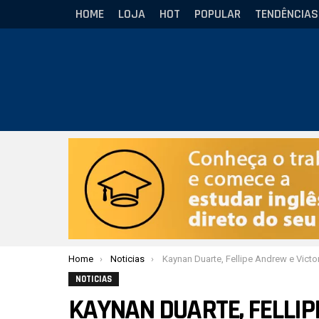
HOME
LOJA
HOT
POPULAR
TENDÊNCIAS
Você está aqui:
Home
Noticias
Kaynan Duarte, Fellipe Andrew e Victor Hugo estão fora do Mun
NOTICIAS
KAYNAN DUARTE, FELLIP