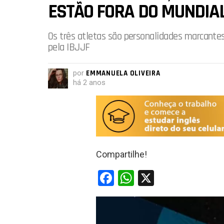
ESTÃO FORA DO MUNDIA
Os três atletas são personalidades marcante
pela IBJJF
por
EMMANUELA OLIVEIRA
há 2 anos
Compartilhe!
F
W
X
a
h
ce
at