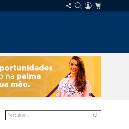
SIGA-
PESQUISAR
ENTRAR
CARRINHO
NOS
Procurar
por: