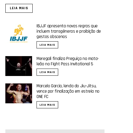
LEIA MAIS
IBJJF apresenta novas regras que
incluem transgêneros e proibição de
gestos obscenos
LEIA MAIS
Meregali finaliza Preguiça no mata-
leão no Fight Pass Invitational 5
LEIA MAIS
Marcelo Garcia, lenda do Jiu-Jitsu,
vence por finalização em estreia no
ONE FC
LEIA MAIS